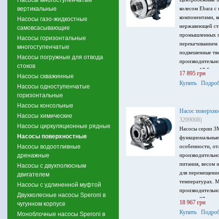
вертикальные
колесом Ebara с
компонентами, к
Насосы газо-жидкостные
нержавеющей ста
самовсасывающие
промышленных п
Насосы горизонтальные
перекачиванием 
многоступенчатые
подвешенные тв
Насосы погружные для отвода
производительно
стоков
напор – 17.5 м,
17 895 грн
Насосы скважинные
питания 230/400
Купить
Подроб
Насосы одноступенчатые
горизонтальные
Насосы консольные
Насос поверхно
Насосы химические
3209008)
Насосы циркуляционные рядные
Насосы серии 3
Насосы поверхностные
функциональные
Насосы водоотливные
особенности, от
дренажные
производительн
питания, весом 
Насосы с двухполюсным
для перемещени
двигателем
температурах. 
Насосы с удлиненной муфтой
производительно
Двухколесные насосы Speroni в
напор – 37 м, м
18 967 грн
чугунном корпусе
питания 3 ~ 230
Купить
Подроб
Моноблочные насосы Speroni в