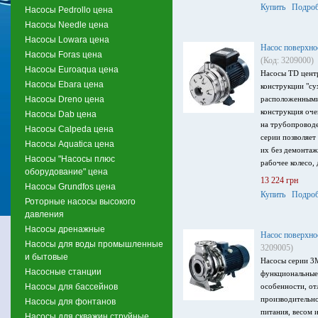
напряжение пита
Купить
Подроб
Насосы Pedrollo цена
Насосы Needle цена
Насосы Lowara цена
Насос поверхно
Насосы Foras цена
(Код: 3209000)
Насосы Euroaqua цена
Насосы TD цент
Насосы Ebara цена
конструкции "су
Насосы Dreno цена
расположенными
конструкция оч
Насосы Dab цена
на трубопроводе
Насосы Calpeda цена
серии позволяет
Насосы Aquatica цена
их без демонтаж
Насосы "Насосы плюс
рабочее колесо,
оборудование" цена
производительно
13 224 грн
Насосы Grundfos цена
максимальный на
Купить
Подроб
Роторные насосы высокого
напряжение пита
давления
Насосы дренажные
Насос поверхно
Насосы для воды промышленные
3209005)
и бытовые
Насосы серии 3
Насосные станции
функциональные
Насосы для бассейнов
особенности, от
производительн
Насосы для фонтанов
питания, весом 
Насосы для скважин струйные