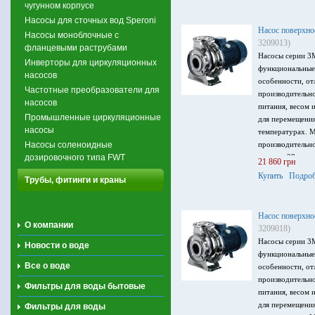
чугунном корпусе
Насосы для сточных вод Speroni
Насос поверхно
Насосы моноблочные с
3209013)
фланцевыми раструбами
Насосы серии 3
Инверторы для циркуляционных
функциональные
насосов
особенности, от
Частотные преобразователи для
производительн
насосов
питания, весом 
Промышленные циркуляционные
для перемещени
насосы
температурах. 
Насосы соленоидные
производительно
дозировочного типа FWT
напор – 28 м, м
21 860 грн
питания 3 ~ 230
Купить
Подроб
Трубы, фитинги и краны
Насос поверхно
О компании
3209018)
Насосы серии 3
Новости о воде
функциональные
Все о воде
особенности, от
производительн
Фильтры для воды бытовые
питания, весом 
для перемещени
Фильтры для воды