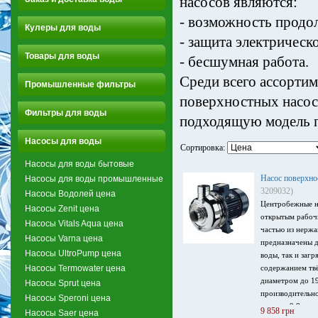
насосов являются:
- возможность продо
Кулеры для воды
- защита электрическо
Товары для воды
- бесшумная работа.
Среди всего ассорти
Промышленные фильтры
поверхностных насос
Фильтры для воды
подходящую модель п
Насосы для воды
Сортировка:
Насосы для воды бытовые
Насос поверхн
Насосы для воды промышленные
3209032)
Насосы Водолей цена
Центробежные н
Насосы Zenit цена
открытым рабочи
Насосы Vitals Aqua цена
частью из нержа
Насосы Varna цена
предназначены д
Насосы UltroPump цена
воды, так и заг
Насосы Termowater цена
содержанием тв
диаметром до 1
Насосы Sprut цена
производительно
Насосы Speroni цена
напор – 9.8 м, м
9 858 грн
Насосы Saer цена