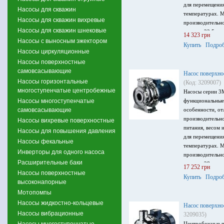
для перемещени
Насосы для скважин
температурах. 
Насосы для скважин вихревые
производительно
Насосы для скважин шнековые
напор – 22.5 м, 
14 323 грн
Насосы с выносным эжектором
напряжение пита
Купить
Подроб
Насосы циркуляционные
Насосы поверхностные
самовсасывающие
Насос поверхно
Насосы горизонтальные
(Код: 3209007)
многоступенчатые центробежные
Насосы серии 3
Насосы многоступенчатые
функциональные
самовсасывающие
особенности, от
производительн
Насосы вихревые поверхностные
питания, весом 
Насосы для повышения давления
для перемещени
Насосы фекальные
температурах. 
Инверторы для одного насоса
производительно
Расширительные баки
напор – 28 м, м
17 252 грн
Насосы поверхностные
питания 1~ 230 
Купить
Подроб
высоконапорные
Мотопомпы
Насосы жидкостно-кольцевые
Насос поверхн
Насосы вибрационные
3209035)
Насосы многоступенчатые
Центробежные п