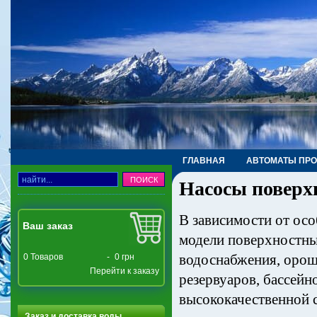
ГЛАВНАЯ
АВТОМАТЫ ПР
Насосы поверх
ТРУБЫ, ФИТИНГИ, КРАНЫ
В зависимости от осо
Ваш заказ
модели поверхностны
водоснабжения, ороше
0
Товаров
-
0 грн
Перейти к заказу
резервуаров, бассейно
высококачественной 
Заказ и доставка воды