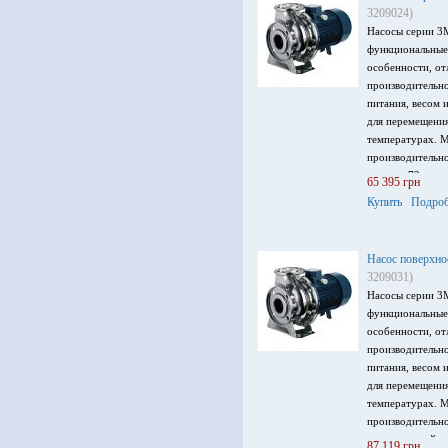
3209024)
Насосы серии 3
функциональные
особенности, от
производительн
питания, весом 
для перемещени
температурах. 
производительно
напор – 72 м, м
65 395 грн
питания 3 ~ 400
Купить
Подроб
Насос поверхно
3209031)
Насосы серии 3
функциональные
особенности, от
производительн
питания, весом 
для перемещени
температурах. 
производительно
максимальный на
87 119 грн