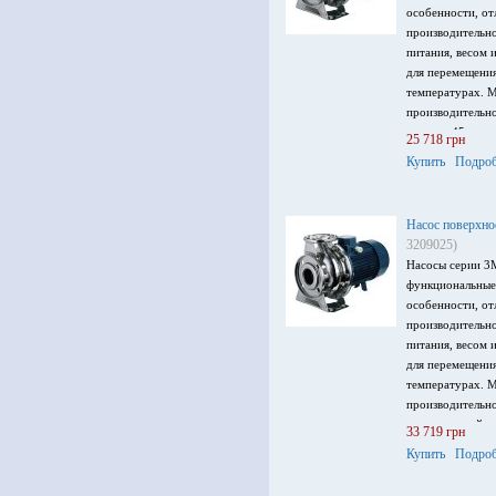
особенности, от
производительн
питания, весом 
для перемещени
температурах. 
производительно
напор – 45 м, м
25 718 грн
питания 3 ~ 230
Купить
Подроб
Насос поверхно
3209025)
Насосы серии 3
функциональные
особенности, от
производительн
питания, весом 
для перемещени
температурах. 
производительно
максимальный на
33 719 грн
кВт, напряжение
Купить
Подроб