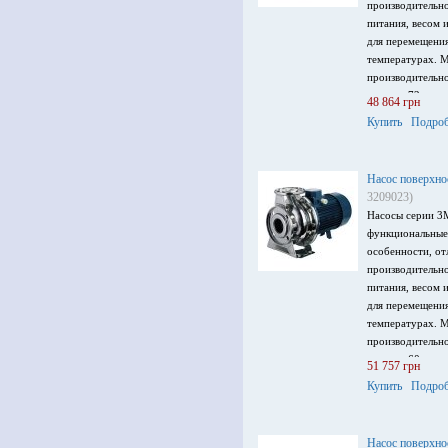
производительн
питания, весом 
для перемещени
температурах. 
производительно
напор – 72 м, м
48 864 грн
питания 3 ~ 400
Купить
Подроб
Насос поверхно
3209023)
Насосы серии 3
функциональные
особенности, от
производительн
питания, весом 
для перемещени
температурах. 
производительно
напор – 60 м, м
51 757 грн
питания 3 ~ 400
Купить
Подроб
Насос поверхно