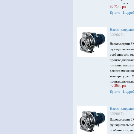
напор – 40.5 м, 
36 714 грн
напряжение пита
Купить
Подроб
Насос поверхно
3209027)
Насосы серии 3
функциональные
особенности, от
производительн
питания, весом 
для перемещени
температурах. 
производительно
40 363 грн
максимальный на
Купить
Подроб
кВт, напряжение
Насос поверхно
3209017)
Насосы серии 3
функциональные
особенности, от