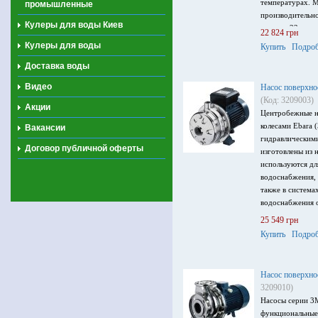
температурах. 
промышленные
производительно
Кулеры для воды Киев
напор – 22 м, м
22 824 грн
питания 3 ~ 230
Кулеры для воды
Купить
Подроб
Доставка воды
Видео
Насос поверхно
(Код: 3209003)
Акции
Центробежные н
колесами Ebara 
Вакансии
гидравлическим
Договор публичной оферты
изготовлены из 
используются дл
водоснабжения, 
также в система
водоснабжения о
умеренно агрес
25 549 грн
производительно
Купить
Подроб
максимальный на
кВт, напряжение
Насос поверхно
3209010)
Насосы серии 3
функциональные