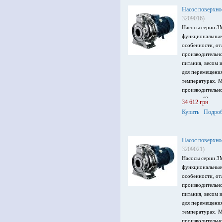
Насос поверхно
3209016)
Насосы серии 3
функциональные
особенности, от
производительн
питания, весом 
для перемещени
температурах. 
производительно
напор – 48 м, м
34 612 грн
питания 3 ~ 400
Купить
Подроб
Насос поверхно
3209021)
Насосы серии 3
функциональные
особенности, от
производительн
питания, весом 
для перемещени
температурах. 
производительно