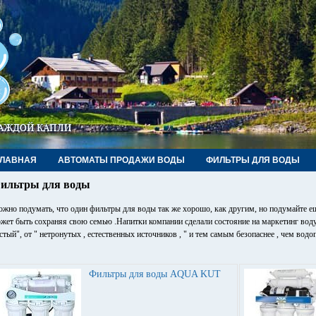
ГЛАВНАЯ
АВТОМАТЫ ПРОДАЖИ ВОДЫ
ФИЛЬТРЫ ДЛЯ ВОДЫ
РУБЫ, ФИТИНГИ, КРАНЫ
КОНТАКТЫ
ильтры для воды
жно подумать, что один фильтры для воды так же хорошо, как другим, но подумайте ещ
жет быть сохраняя свою семью .Напитки компании сделали состояние на маркетинг воду 
стый", от " нетронутых , естественных источников , " и тем самым безопаснее , чем водо
Фильтры для воды AQUA KUT