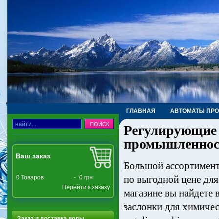
ГЛАВНАЯ
АВТОМАТЫ ПР
Регулирующие 
ТРУБЫ, ФИТИНГИ, КРАНЫ
промышленнос
Ваш заказ
Большой ассортимент
по выгодной цене для
0
Товаров
-
0 грн
Перейти к заказу
магазине вы найдете
заслонки для химичес
Заказ и доставка воды