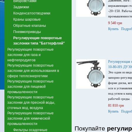
Давление, MPa : 
Вибровставки
нержавеющая ста
Задвижки
-20÷150. Рабоча
Конденсатоотводчики
промышленность
Краны шаровые
9 540 грн
Обратные клапаны
Купить
Подроб
Пневмоприводы
Регулирующие поворотные
заслонки типа "Баттерфляй"
Регулирующие поворотные
заслонки для газа и
нефтепродуктов
Регулирующая 
Регулирующие поворотные
10-80-HS ДУ30
заслонки для использования в
Это один из вид
сфере теплоэнергетики
запорно-регули
Регулирующие поворотные
форме диска, ко
заслонки для пищевой
оси и устанавли
промышленности
под углом к нап
Регулирующие поворотные
рабочей среды.
заслонки для пресной воды,
81 810 грн
сточных вод, воздуха
Купить
Подроб
Регулирующие поворотные
заслонки для химической
промышленности
Покупайте
регули
Фильтры осадочные