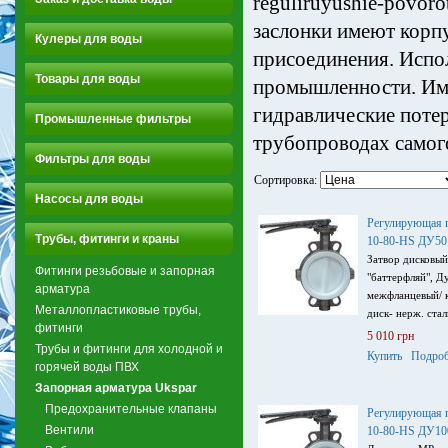
reguliruyushie-povor
заслонки имеют корп
Кулеры для воды
присоединения. Испо
Товары для воды
промышленности. Им
гидравлические потер
Промышленные фильтры
трубопроводах самог
Фильтры для воды
Сортировка:
Насосы для воды
Регулирующая 
Трубы, фитинги и краны
10-80-HS ДУ50
Затвор дисковы
Фитинги резьбовые и запорная
"баттерфляй", Д
арматура
межфланцевый/ к
Металлопластиковые трубы,
диск- нерж. ста
фитинги
5 010 грн
Трубы и фитинги для холодной и
Купить
Подроб
горячей воды ПВХ
Запорная арматура Ukspar
Предохранительные клапаны
Регулирующая 
Вентили
10-80-HS ДУ10