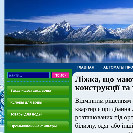
ГЛАВНАЯ
АВТОМАТЫ ПР
Ліжка, що мают
ТРУБЫ, ФИТИНГИ, КРАНЫ
конструкції та
Заказ и доставка воды
Відмінним рішенням 
Кулеры для воды
квартир є придбання 
Товары для воды
розташованих під ор
білизну, одяг або ін
Промышленные фильтры