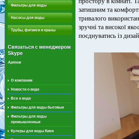
простору в кімнаті. 
Фильтры для воды
затишним та комфорт
тривалого використан
Насосы для воды
зручні та високої яко
Трубы, фитинги и краны
поєднуватись із диза
Связаться с менеджером
Skype
Артем
О компании
Новости о воде
Все о воде
Фильтры для воды бытовые
Фильтры для воды
промышленные
Кулеры для воды Киев