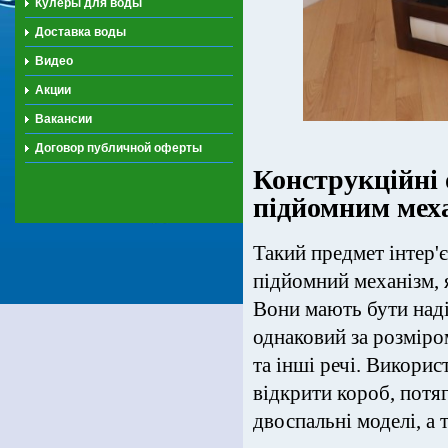
Кулеры для воды
Доставка воды
Видео
Акции
Вакансии
Договор публичной оферты
Конструкційні 
підйомним мех
Такий предмет інтер'є
підйомний механізм, я
Вони мають бути наді
однаковий за розміро
та інші речі. Викори
відкрити короб, потя
двоспальні моделі, а 