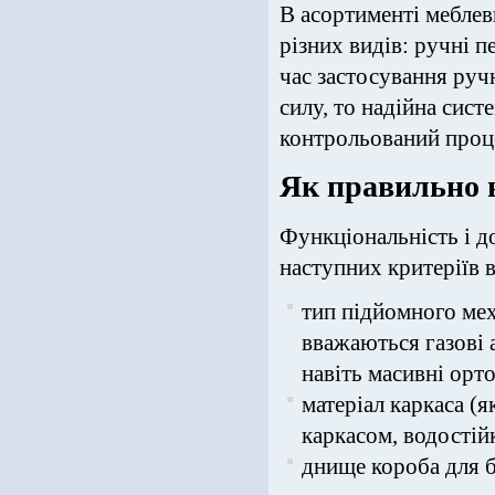
В асортименті меблев
різних видів: ручні п
час застосування руч
силу, то надійна сист
контрольований проце
Як правильно 
Функціональність і д
наступних критеріїв 
тип підйомного ме
вважаються газові 
навіть масивні орт
матеріал каркаса (я
каркасом, водостій
днище короба для б