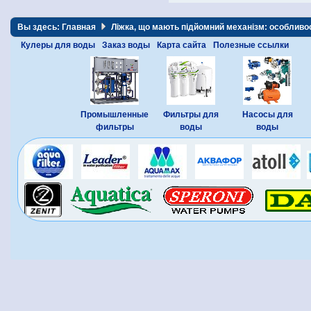
Вы здесь:
Главная
Ліжка, що мають підйомний механізм: особливост
Кулеры для воды
Заказ воды
Карта сайта
Полезные ссылки
Промышленные
Фильтры для
Насосы для
фильтры
воды
воды