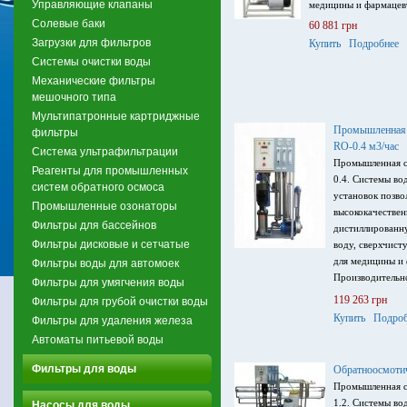
Управляющие клапаны
медицины и фармацев
Солевые баки
60 881 грн
Загрузки для фильтров
Купить
Подробнее
Системы очистки воды
Механические фильтры
мешочного типа
Мультипатронные картриджные
Промышленная о
фильтры
RO-0.4 м3/час
Система ультрафильтрации
Промышленная с
Реагенты для промышленных
0.4. Системы во
систем обратного осмоса
установок позво
Промышленные озонаторы
высококачествен
Фильтры для бассейнов
дистиллированну
Фильтры дисковые и сетчатые
воду, сверхчист
для медицины и 
Фильтры воды для автомоек
Производительно
Фильтры для умягчения воды
солесодержание 
119 263 грн
Фильтры для грубой очистки воды
мембранами Fil
Купить
Подроб
Фильтры для удаления железа
обратноосмотич
Автоматы питьевой воды
контроллером с
электропроводн
Фильтры для воды
Обратноосмотич
220В, 50 Гц.
Промышленная с
1.2. Системы во
Насосы для воды