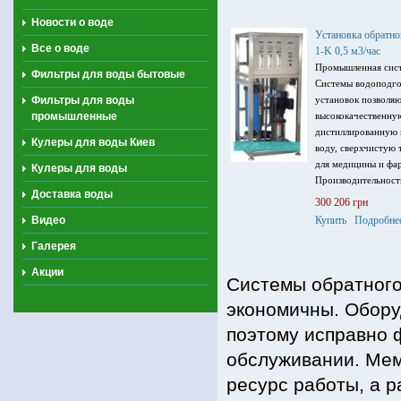
контроллером с
Новости о воде
электропроводн
Установка обратн
380В, 50 Гц.
Все о воде
1-K 0,5 м3/час
Промышленная сист
Фильтры для воды бытовые
Системы водоподго
Фильтры для воды
установок позволяю
промышленные
высококачественну
дистиллированную 
Кулеры для воды Киев
воду, сверхчистую 
для медицины и фа
Кулеры для воды
Производительность
Доставка воды
солесодержание вод
300 206 грн
мембранами Vontro
Видео
Купить
Подробне
питания 380В, 50Гц
кВт.
Галерея
Акции
Системы обратного
экономичны. Обору
поэтому исправно 
обслуживании. Ме
ресурс работы, а 