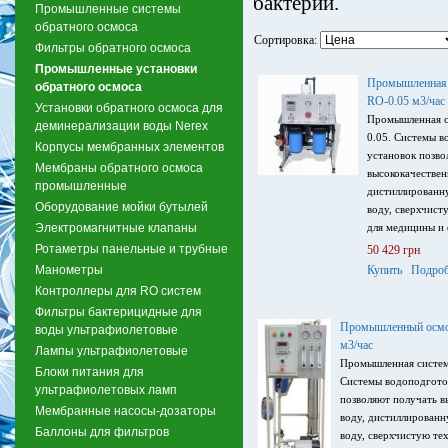
бактерий.
Промышленные системы
обратного осмоса
Сортировка:
Фильтры обратного осмоса
Промышленные установки
Промышленная 
обратного осмоса
RO-0.05 м3/час
Установки обратного осмоса для
Промышленная с
деминерализации воды Nerex
0.05. Системы в
Корпусы мембранных элементов
установок позво
Мембраны обратного осмоса
высококачествен
промышленные
дистиллированну
Оборудование мойки бутылей
воду, сверхчист
Электромагнитные клапаны
для медицины и 
Ротаметры панельные и трубные
50 429 грн
Манометры
Купить
Подроб
Контроллеры для RO систем
Фильтры бактерицидные для
Промышленный осмос
воды ультрафиолетовые
м3/час
Лампы ультрафиолетовые
Промышленная систем
Блоки питания для
Системы водоподготов
ультрафиолетовых ламп
позволяют получать 
Мембранные насосы-дозаторы
воду, дистиллированн
Баллоны для фильтров
воду, сверхчистую те