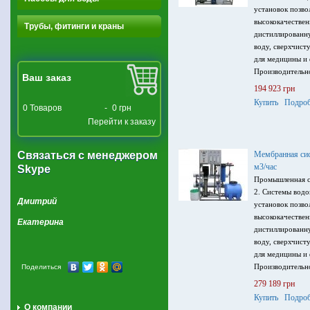
установок позво
высококачествен
Трубы, фитинги и краны
дистиллированну
воду, сверхчист
для медицины и 
Производительно
Ваш заказ
солесодержание 
194 923 грн
мембранами Fil
Купить
Подроб
0
Товаров
-
0 грн
обратноосмотич
Перейти к заказу
контроллером с
электропроводн
380В, 50 Гц.
Связаться с менеджером
Мембранная сис
м3/час
Skype
Промышленная с
2. Системы водо
Дмитрий
установок позво
высококачествен
Екатерина
дистиллированну
воду, сверхчист
для медицины и 
Производительно
Поделиться
солесодержание 
279 189 грн
мембранами BD
Купить
Подроб
обратноосмотич
О компании