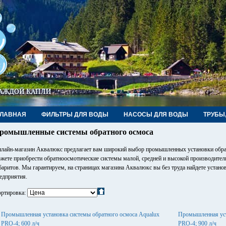
ГЛАВНАЯ
ФИЛЬТРЫ ДЛЯ ВОДЫ
НАСОСЫ ДЛЯ ВОДЫ
ТРУБЫ
ромышленные системы обратного осмоса
лайн-магазин Аквалюкс предлагает вам широкий выбор промышленных установки обрат
жете приобрести обратноосмотические системы малой, средней и высокой производител
баритов. Мы гарантируем, на страницах магазина Аквалюкс вы без труда найдете устано
едприятия.
ртировка:
Промышленная установка системы обратного осмоса Aqualux
Промышленная уст
PRO-4; 600 л/ч
PRO-4; 900 л/ч