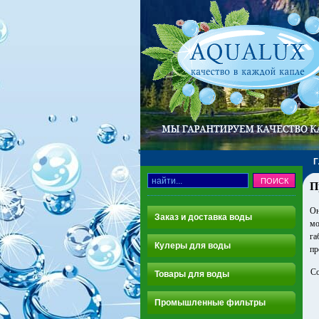
П
Он
Заказ и доставка воды
мо
га
Кулеры для воды
пр
Со
Товары для воды
Промышленные фильтры