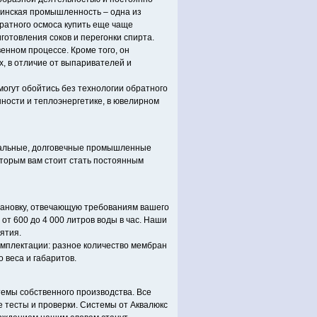
цинская промышленность – одна из
братного осмоса купить еще чаще
отовления соков и перегонки спирта.
нном процессе. Кроме того, он
, в отличие от выпаривателей и
огут обойтись без технологии обратного
ности и теплоэнергетике, в ювелирном
нальные, долговечные промышленные
которым вам стоит стать постоянным
тановку, отвечающую требованиям вашего
от 600 до 4 000 литров воды в час. Наши
ятия.
омплектации: разное количество мембран
о веса и габаритов.
емы собственного производства. Все
 тесты и проверки. Системы от Аквалюкс