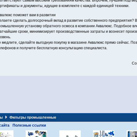
ответствуют самым высоким требованиям качества. Впрочем, лучшим подтв
ртификаты и документы, идущие в комплекте с каждой единицей техники.
валюкс поможет вам в развитии
лаете сделать долгосрочный вклад в развитие собственного предприятия? В
омышленную установку обратного осмоса в компании Аквалюкс. Подобное вл
атчайшие сроки, минимизирует производственные затраты и вознесет прои
овень.
 медлите, сделайте выгодную покупку в магазине Аквалюкс прямо сейчас. По
лефонов и получите бесплатную консультацию специалиста.
Co
ды
Фильтры промышленные
сайта
Полезные ссылки