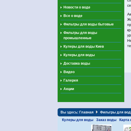
со
се
Новости о воде
Ак
Все о воде
Же
Фильтры для воды бытовые
пр
кр
Фильтры для воды
ур
промышленные
Не
те
Кулеры для воды Киев
Кулеры для воды
Доставка воды
Видео
Галерея
Акции
Вы здесь:
Главная
Фильтры для во
Кулеры для воды
Заказ воды
Карта 