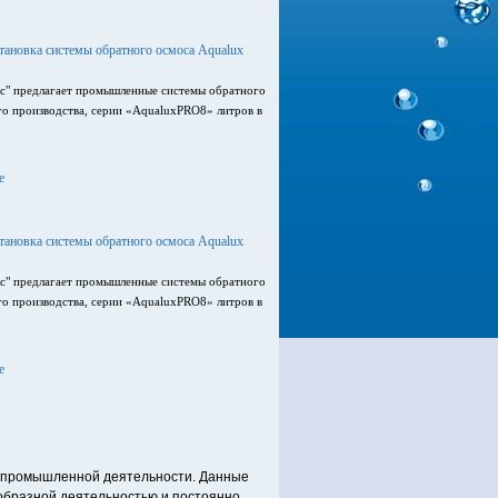
ановка системы обратного осмоса Aqualux
с" предлагает промышленные системы обратного
го производства, серии «AqualuxPRO8» литров в
е
ановка системы обратного осмоса Aqualux
с" предлагает промышленные системы обратного
го производства, серии «AqualuxPRO8» литров в
е
х промышленной деятельности. Данные
образной деятельностью и постоянно