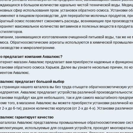
ждающихся в большом количестве идеально чистой технической воды. Меди
новных сфер использования пром. установок обратного осмоса. Установки о
именяют в пищевом производстве, для переработки молочных продуктов, приг
ратный осмос позволяет сэкономить расходы, возникающие при производстве
храняет максимальное количество витаминов и полезных веществ в продуктах
истилляторов.
мпании, занимающиеся изготовлением очищенной питьевой воды, так же не м
моса. Обратноосмотические агрегаты используются в химической промышлен
оизводстве и микроэлектронике.
то предлагает компания Аквалюкс?
нтернет-магазин Аквалюкс предлагает вам приобрести надежные и функцио
тановки обратного осмоса Харьков. Далее вы узнаете несколько причин, по 
иентом Аквалюкс.
квалюкс предлагает большой выбор
 страницах нашего каталога вы без труда отыщете обратноосмотическую ус
едприятия. Аквалюкс предлагает устройства различной производительности: 
тановки подойдут как для небольшого, так и для самого масштабного предпри
оме того, в магазине Аквалюкс вы можете приобрести установки различной к
т 2-х до 6-ти); разное количество корпусов (от 2-х до 4-х). Установки различног
квалюкс гарантирует качество
каталогах Аквалюкс представлены промышленные обратноосмотические сист
мплектующие, используемые для создания устройств, проходят многократные