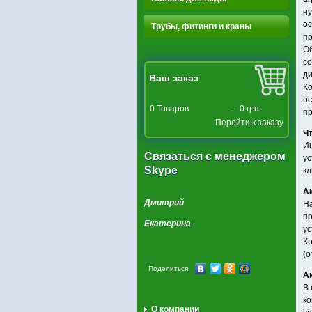
ну
ос
Трубы, фитинги и краны
пр
Об
со
д
Ваш заказ
Ко
ос
0
Товаров
-
0 грн
пр
Перейти к заказу
Ч
И
Связаться с менеджером
ус
Skype
кл
А
Дмитрий
На
пр
Екатерина
ус
Кр
(о
Поделиться
А
В 
ко
О компании