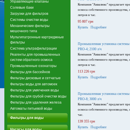
Управляющие клапаны
Компания "Аквалюкс" предлагает п
Солевые баки
осмоса собственного производства,
Загрузки для фильтров
литров в час.
Системы очистки воды
95 807 грн
Механические фильтры
Купить
Подробнее
мешочного типа
Мультипатронные картриджные
фильтры
Промышленная установка системы 
Система ультрафильтрации
PRO-4; 2100 л/ч
Реагенты для промышленных
Компания "Аквалюкс" предлагает п
систем обратного осмоса
осмоса собственного производства,
литров в час.
Промышленные озонаторы
113 226 грн
Фильтры для бассейнов
Купить
Подробнее
Фильтры дисковые и сетчатые
Фильтры воды для автомоек
Фильтры для умягчения воды
Промышленная установка системы 
Фильтры для грубой очистки воды
PRO-8; 3000 л/ч
Фильтры для удаления железа
Компания "Аквалюкс" предлагает п
Автоматы питьевой воды
осмоса собственного производства,
час.
Фильтры для воды
139 355 грн
Купить
Подробнее
Насосы для воды