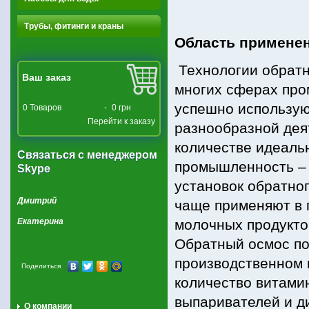
Трубы, фитинги и краны
Область примене
Технологии обратн
Ваш заказ
многих сферах про
успешно использую
0
Товаров
-
0 грн
Перейти к заказу
разнообразной дея
количестве идеаль
Связаться с менеджером
промышленность – 
Skype
установок обратног
Дмитрий
чаще применяют в 
Екатерина
молочных продуктов
Обратный осмос по
производственном 
Поделиться
количество витамин
выпаривателей и д
О компании