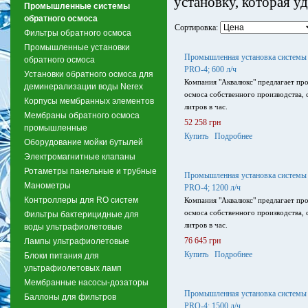
установку, которая у
Промышленные системы
обратного осмоса
Сортировка:
Фильтры обратного осмоса
Промышленные установки
Промышленная установка системы 
обратного осмоса
PRO-4; 600 л/ч
Установки обратного осмоса для
Компания "Аквалюкс" предлагает п
деминерализации воды Nerex
осмоса собственного производства,
Корпусы мембранных элементов
литров в час.
Мембраны обратного осмоса
52 258 грн
промышленные
Купить
Подробнее
Оборудование мойки бутылей
Электромагнитные клапаны
Ротаметры панельные и трубные
Промышленная установка системы 
Манометры
PRO-4; 1200 л/ч
Контроллеры для RO систем
Компания "Аквалюкс" предлагает п
осмоса собственного производства,
Фильтры бактерицидные для
литров в час.
воды ультрафиолетовые
76 645 грн
Лампы ультрафиолетовые
Купить
Подробнее
Блоки питания для
ультрафиолетовых ламп
Мембранные насосы-дозаторы
Промышленная установка системы 
Баллоны для фильтров
PRO-4; 1500 л/ч