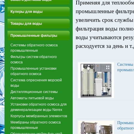
Применяя для теплообм
промышленные фильтры
Кулеры для воды
увеличить срок службы
Товары для воды
фильтрация воды полно
Промышленные фильтры
воды учитываются резул
расходуется за день и т.
Системы обратного осмоса
промышленные
Фильтры систем обратного
осмоса
Системы 
Промышленные установки
промышл
обратного осмоса
Система опреснения морской
воды
Дистилляционные системы
Автоматы питьевой воды
Установки обратного осмоса для
деминерализации воды Nerex
Корпусы мембранных элементов
Мембраны обратного осмоса
Промышл
промышленные
обратног
Оборудование мойки бутылей