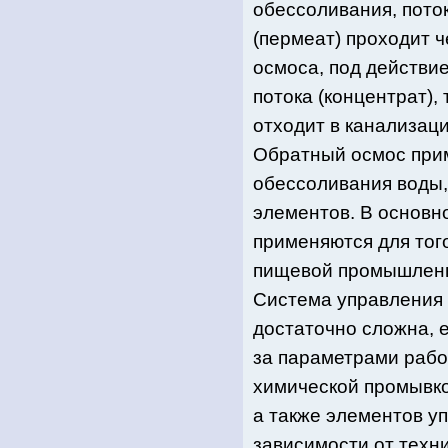
обессоливания, поток
(пермеат) проходит 
осмоса, под действие
потока (концентрат),
отходит в канализац
Обратный осмос при
обессоливания воды,
элементов. В основ
применяются для тог
пищевой промышленн
Система управления
достаточно сложна, 
за параметрами раб
химической промывко
а также элементов у
зависимости от техн