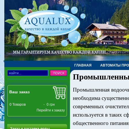
ГЛАВНАЯ
АВТОМАТЫ ПР
Промышленны
ТРУБЫ, ФИТИНГИ, КРАНЫ
Промышленная водоочис
Ваш заказ
необходима существенн
0
Товаров
-
0 грн
современных очистите
Перейти к заказу
используется в таких с
общественного питания,
Заказ и доставка воды