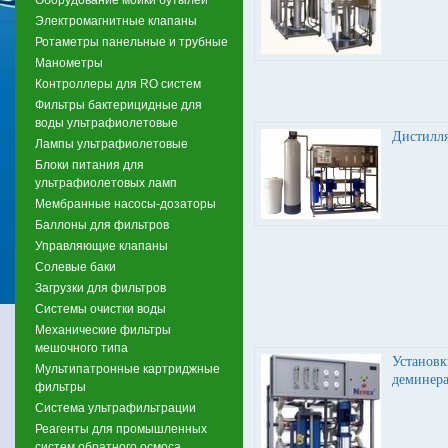
Электромагнитные клапаны
Ротаметры панельные и трубные
Манометры
Контроллеры для RO систем
Фильтры бактерицидные для
воды ультрафиолетовые
Дистилл
Лампы ультрафиолетовые
Блоки питания для
ультрафиолетовых ламп
Мембранные насосы-дозаторы
Баллоны для фильтров
Управляющие клапаны
Солевые баки
Загрузки для фильтров
Системы очистки воды
Механические фильтры
мешочного типа
Установк
Мультипатронные картриджные
деминера
фильтры
Система ультрафильтрации
Реагенты для промышленных
систем обратного осмоса