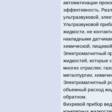
автоматизации произ
эффективность. Разл
ультразвуковой, эле
Ультразвуковой приб
жидкости, не контак
накладными датчикам
химической, пищевой
Электромагнитный пр
жидкостей, которые 
многих отраслях: га
металлургии, химиче
Электромагнитный ро
объемный расход жид
обратном.
Вихревой прибор ве
конкретных жидкостей