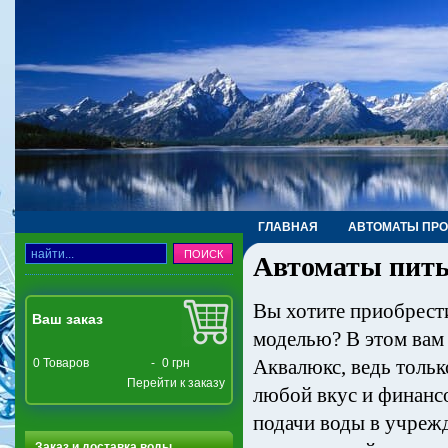
ГЛАВНАЯ
АВТОМАТЫ ПР
Автоматы пить
ТРУБЫ, ФИТИНГИ, КРАНЫ
Вы хотите приобрести
Ваш заказ
моделью? В этом вам
Аквалюкс, ведь тольк
0
Товаров
-
0 грн
Перейти к заказу
любой вкус и финанс
подачи воды в учреж
Заказ и доставка воды