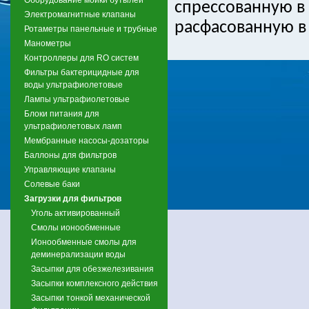
спрессованную в
Электромагнитные клапаны
расфасованную в
Ротаметры панельные и трубные
Манометры
Контроллеры для RO систем
Фильтры бактерицидные для
воды ультрафиолетовые
Лампы ультрафиолетовые
Блоки питания для
ультрафиолетовых ламп
Мембранные насосы-дозаторы
Баллоны для фильтров
Управляющие клапаны
Солевые баки
Загрузки для фильтров
Уголь активированный
Смолы ионообменные
Ионообменные смолы для
деминерализации воды
Засыпки для обезжелезивания
Засыпки комплексного действия
Засыпки тонкой механической