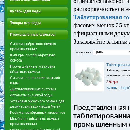
отличается высокой ч
растворяемостью и э
Кулеры для воды
Таблетированная со
Товары для воды
фасовке: мешок 25 кг
официальными докуме
Промышленные фильтры
Заказывайте засыпки 
Системы обратного осмоса
промышленные
Сортировка:
Фильтры систем обратного
осмоса
Таблетированна
Промышленные установки
Таблетированная
обратного осмоса
установки широк
Система опреснения морской
326 грн
воды
Купить
Подроб
Дистилляционные системы
Автоматы питьевой воды
Установки обратного осмоса для
деминерализации воды Nerex
Представленная 
Корпусы мембранных элементов
таблетированн
Мембраны обратного осмоса
промышленным с
промышленные
Оборудование мойки бутылей