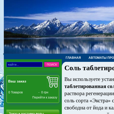
ГЛАВНАЯ
АВТОМАТЫ ПР
Соль таблетир
ТРУБЫ, ФИТИНГИ, КРАНЫ
Вы используете уста
Ваш заказ
таблетированная со
раствора регенераци
0
Товаров
-
0 грн
Перейти к заказу
соль сорта «Экстра» 
свободна от йода и к
Заказ и доставка воды