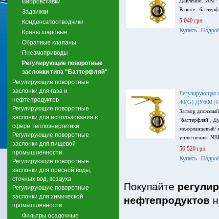
Давление, MPa : 
Вибровставки
Разное : баттерф
Задвижки
5 040 грн
Конденсатоотводчики
Купить
Подроб
Краны шаровые
Обратные клапаны
Пневмоприводы
Регулирующие поворотные
заслонки типа "Баттерфляй"
Регулирующие поворотные
заслонки для газа и
Регулирующая п
нефтепродуктов
40(G) ДУ600
(К
Регулирующие поворотные
Затвор дисковы
заслонки для использования в
"баттерфляй", Д
сфере теплоэнергетики
межфланцевый/ к
Регулирующие поворотные
уплотнение- NB
заслонки для пищевой
56 520 грн
промышленности
Купить
Подроб
Регулирующие поворотные
заслонки для пресной воды,
сточных вод, воздуха
Покупайте
регулир
Регулирующие поворотные
заслонки для химической
нефтепродуктов
н
промышленности
Фильтры осадочные