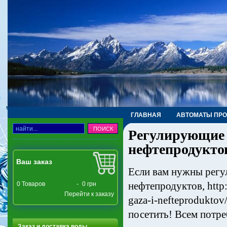
ГЛАВНАЯ
АВТОМАТЫ ПР
Регулирующие 
ТРУБЫ, ФИТИНГИ, КРАНЫ
нефтепродукто
Ваш заказ
Если вам нужны регу
нефтепродуктов, http:
0
Товаров
-
0 грн
Перейти к заказу
gaza-i-nefteproduktov
посетить! Всем потре
Заказ и доставка воды