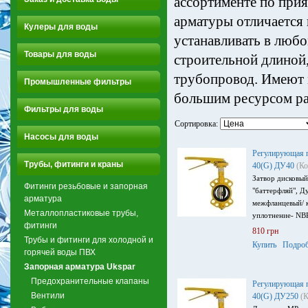
ассортименте по при
арматуры отличается 
Кулеры для воды
устанавливать в люб
Товары для воды
строительной длиной,
трубопровод. Имеют 
Промышленные фильтры
большим ресурсом р
Фильтры для воды
Сортировка:
Насосы для воды
Регулирующая п
Трубы, фитинги и краны
40(G) ДУ40
(Ко
Затвор дисковы
Фитинги резьбовые и запорная
"баттерфляй", Д
арматура
межфланцевый/ к
Металлопластиковые трубы,
уплотнение- NB
фитинги
810 грн
Трубы и фитинги для холодной и
Купить
Подроб
горячей воды ПВХ
Запорная арматура Ukspar
Предохранительные клапаны
Регулирующая п
Вентили
40(G) ДУ250
(К