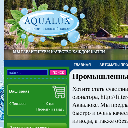
ГЛАВНАЯ
АВТОМАТЫ ПР
Промышленные
ТРУБЫ, ФИТИНГИ, КРАНЫ
Хотите стать счастл
Ваш заказ
озонатора, http://filt
Аквалюкс. Мы предл
0
Товаров
-
0 грн
Перейти к заказу
быстро и очень качес
из воды, а также обе
Заказ и доставка воды