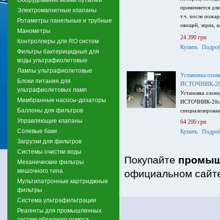
применяется для
Электромагнитные клапаны
т.ч. после пожа
Ротаметры панельные и трубные
овощей, зерна, к
Манометры
дезинфекции во
24 390 грн
Контроллеры для RO систем
Купить
Подроб
Фильтры бактерицидные для
воды ультрафиолетовые
Лампы ультрафиолетовые
Установка озон
Блоки питания для
ИСТОЧНИК-20
ультрафиолетовых ламп
Установка озони
Мембранные насосы-дозаторы
ИСТОЧНИК-20ст 
Баллоны для фильтров
специализирова
Управляющие клапаны
64 200 грн
Солевые баки
Купить
Подроб
Загрузки для фильтров
Системы очистки воды
Покупайте
промыш
Механические фильтры
мешочного типа
официальном сайте
Мультипатронные картриджные
фильтры
Система ультрафильтрации
Реагенты для промышленных
систем обратного осмоса