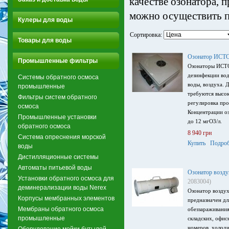
качестве озонатора, п
можно осуществить п
Кулеры для воды
Сортировка:
Товары для воды
Озонатор ИСТ
Промышленные фильтры
Озонаторы ИСТО
дезинфекции вод
Системы обратного осмоса
воды, воздуха. 
промышленные
требуются высок
Фильтры систем обратного
регулировка про
осмоса
Концентрации о
Промышленные установки
до 12 мгО3/л.
обратного осмоса
8 940 грн
Система опреснения морской
Купить
Подроб
воды
Дистилляционные системы
Автоматы питьевой воды
Озонатор воз
Установки обратного осмоса для
2083004)
деминерализации воды Nerex
Озонатор возд
Корпусы мембранных элементов
предназначен дл
Мембраны обратного осмоса
обеззараживания
промышленные
складских, офи
номеров, холоди
Оборудование мойки бутылей