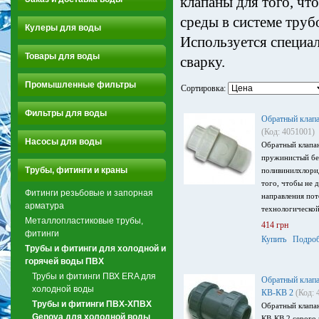
клапаны для того, чт
среды в системе труб
Кулеры для воды
Используется специа
Товары для воды
сварку.
Промышленные фильтры
Сортировка:
Фильтры для воды
Обратный клап
(Код: 4051001)
Насосы для воды
Обратный клапа
пружинистый бел
Трубы, фитинги и краны
поливинилхлори
того, чтобы не 
Фитинги резьбовые и запорная
направления пот
арматура
технологической
Металлопластиковые трубы,
414 грн
фитинги
Купить
Подроб
Трубы и фитинги для холодной и
горячей воды ПВХ
Трубы и фитинги ПВХ ERA для
Обратный клап
холодной воды
КВ-КВ 2
(Код: 
Трубы и фитинги ПВХ-ХПВХ
Обратный клапа
Genova для холодной воды
КВ-КВ 2 серого 