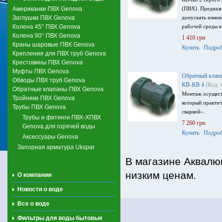
Американки ПВХ Genova
(ПВХ). Предназн
Заглушки ПВХ Genova
допускать измен
Колена 45° ПВХ Genova
рабочей среды в
Колена 90° ПВХ Genova
1 410 грн
Краны шаровые ПВХ Genova
Купить
Подроб
Крепления для ПВХ труб Genova
Крестовины ПВХ Genova
Муфты ПВХ Genova
Обратный клап
Обводы ПВХ труб Genova
КВ-КВ 4
(Код: 
Обратные клапаны ПВХ Genova
Монтаж осущест
Тройники ПВХ Genova
который практич
Трубы ПВХ Genova
сваркой».
Трубы и фитинги ПВХ-ХПВХ
7 260 грн
Genova для горячей воды
Купить
Подроб
Аксессуары Genova
Запорная арматура Ukspar
В магазине Аквалю
низким ценам.
О компании
Новости о воде
Все о воде
Фильтры для воды бытовые