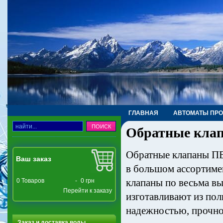
ГЛАВНАЯ
АВТОМАТЫ ПР
Обратные кла
ТРУБЫ, ФИТИНГИ, КРАНЫ
Обратные клапаны ПВ
Ваш заказ
в большом ассортиме
клапаны по весьма в
0
Товаров
-
0 грн
Перейти к заказу
изготавливают из пол
надежностью, прочно
Заказ и доставка воды