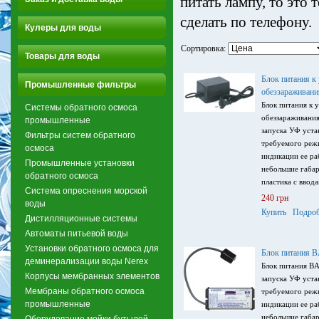
питать лампу, то это 
сделать по телефону.
Кулеры для воды
Сортировка:
Товары для воды
Блок питания к
Промышленные фильтры
обеззараживан
Блок питания к 
Системы обратного осмоса
обеззараживани
промышленные
запуска УФ уста
Фильтры систем обратного
требуемого реж
осмоса
индикации ее ра
Промышленные установки
небольшие габар
обратного осмоса
пластика с ввода
Система опреснения морской
240 грн
воды
Купить
Подроб
Дистилляционные системы
Автоматы питьевой воды
Установки обратного осмоса для
Блок питания 
деминерализации воды Nerex
Блок питания BA
Корпусы мембранных элементов
запуска УФ уста
Мембраны обратного осмоса
требуемого реж
промышленные
индикации ее ра
небольшие габар
Оборудование мойки бутылей