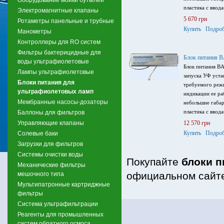
пластика с ввода
Электромагнитные клапаны
5 670 грн
Ротаметры панельные и трубные
Купить
Подроб
Манометры
Контроллеры для RO систем
Фильтры бактерицидные для
Блок питания 
воды ультрафиолетовые
Блок питания B
Лампы ультрафиолетовые
запуска УФ уста
Блоки питания для
требуемого реж
ультрафиолетовых ламп
индикации ее ра
Мембранные насосы-дозаторы
небольшие габар
пластика с ввода
Баллоны для фильтров
Управляющие клапаны
12 570 грн
Купить
Подроб
Солевые баки
Загрузки для фильтров
Системы очистки воды
Покупайте
блоки п
Механические фильтры
официальном сайте
мешочного типа
Мультипатронные картриджные
фильтры
Система ультрафильтрации
Реагенты для промышленных
систем обратного осмоса