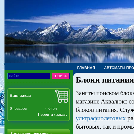
ГЛАВНАЯ
АВТОМАТЫ ПР
Блоки питания
ТРУБЫ, ФИТИНГИ, КРАНЫ
Заняты поиском блок
Ваш заказ
магазине Аквалюкс с
блоков питания. Слу
0
Товаров
-
0 грн
Перейти к заказу
ультрафиолетовых
ра
бытовых, так и пром
Заказ и доставка воды