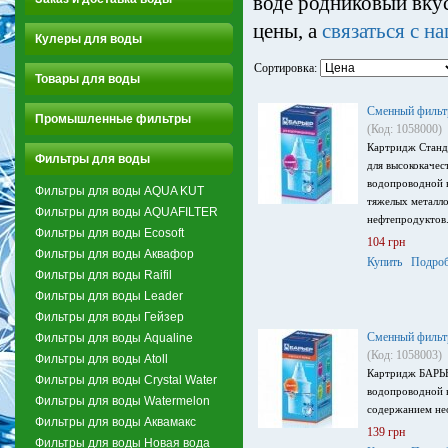
воде родниковый вкус
цены, а
связаться с н
Кулеры для воды
Сортировка:
Товары для воды
Сменный филь
Промышленные фильтры
(Код: 1058000)
Картридж Станд
Фильтры для воды
для высококачес
водопроводной в
Фильтры для воды AQUA KUT
тяжелых металло
Фильтры для воды AQUAFILTER
нефтепродуктов
Фильтры для воды Ecosoft
104 грн
Фильтры для воды Аквафор
Купить
Подроб
Фильтры для воды Raifil
Фильтры для воды Leader
Фильтры для воды Гейзер
Сменный филь
Фильтры для воды Aqualine
(Код: 1058003)
Фильтры для воды Atoll
Картридж БАРЬЕ
Фильтры для воды Crystal Water
водопроводной 
Фильтры для воды Watermelon
содержанием нео
Фильтры для воды Аквамакс
139 грн
Фильтры для воды Новая вода