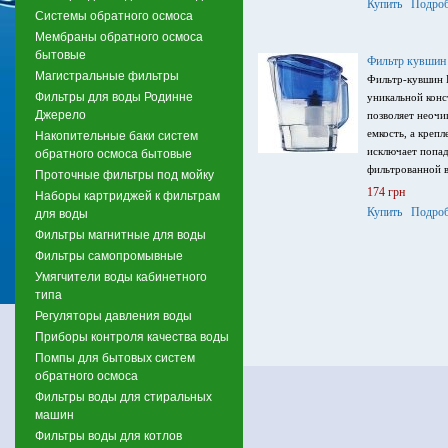
Купить
Подроб
Системы обратного осмоса
Мембраны обратного осмоса
бытовые
Фильтр кувшин 
Магистральные фильтры
Фильтр-кувшин 
Фильтры для воды Родинне
уникальной конс
Джерело
позволяет неочи
емкость, а креп
Накопительные баки систем
исключает попад
обратного осмоса бытовые
фильтрованной 
Проточные фильтры под мойку
174 грн
Наборы картриджей к фильтрам
Купить
Подроб
для воды
Фильтры магнитные для воды
Фильтры самопромывные
Умягчители воды кабинетного
типа
Регуляторы давления воды
Приборы контроля качества воды
Помпы для бытовых систем
обратного осмоса
Фильтры воды для стиральных
машин
Фильтры воды для котлов