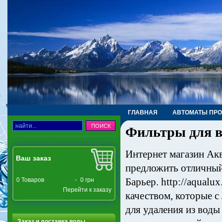
ГЛАВНАЯ
АВТОМАТЫ ПР
Фильтры для в
ТРУБЫ, ФИТИНГИ, КРАНЫ
Интернет магазин Акв
Ваш заказ
предложить отличный
Барьер. http://aqualu
0
Товаров
-
0 грн
Перейти к заказу
качеством, которые с
для удаления из воды
Заказ и доставка воды