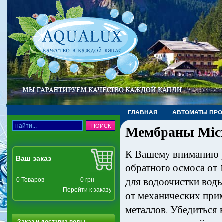
ГЛАВНАЯ
АВТОМАТЫ ПР
Мембраны Micro
ТРУБЫ, ФИТИНГИ, КРАНЫ
К Вашему вниманию 
Ваш заказ
обратного осмоса о
для водоочистки воды
0
Товаров
-
0 грн
Перейти к заказу
от механических при
металлов. Убедиться 
Заказ и доставка воды