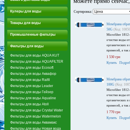
можете прямо сейчас,
Кулеры для воды
Сортировка:
Товары для воды
Мембрана обратн
50G
(Код: 1085
Промышленные фильтры
Microfilter 181
очистки воды от
органических и
Фильтры для воды
примесей, а так 
Фильтры для воды AQUA KUT
1 530 грн
Фильтры для воды AQUAFILTER
Купить
Подроб
Фильтры для воды Ecosoft
Фильтры для воды Аквафор
Мембрана обратн
Фильтры для воды Raifil
100G
(Код: 108
Фильтры для воды Leader
Microfilter 181
Фильтры для воды Гейзер
очистки воды от
Фильтры для воды Aqualine
органических и
Фильтры для воды Atoll
примесей, а так 
Фильтры для воды Crystal Water
1 770 грн
Фильтры для воды Watermelon
Купить
Подроб
Фильтры для воды Аквамакс
Фильтры для воды Новая вода