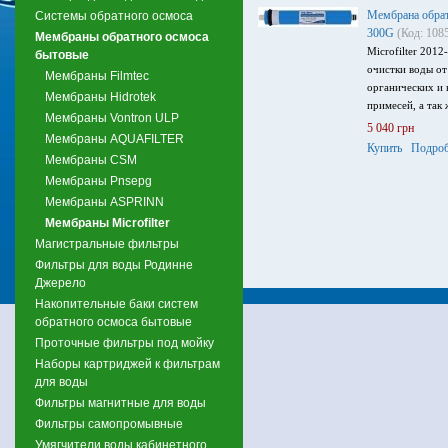
Мембрана обратн
Системы обратного осмоса
300G
(Код: 108
Мембраны обратного осмоса
Microfilter 201
бытовые
очистки воды от
Мембраны Filmtec
органических и
Мембраны Hidrotek
примесей, а так 
Мембраны Vontron ULP
5 040 грн
Мембраны AQUAFILTER
Купить
Подроб
Мембраны CSM
Мембраны Pnsepg
Мембраны ASPRINN
Мембраны Microfilter
Магистральные фильтры
Фильтры для воды Родинне
Джерело
Накопительные баки систем
обратного осмоса бытовые
Проточные фильтры под мойку
Наборы картриджей к фильтрам
для воды
Фильтры магнитные для воды
Фильтры самопромывные
Умягчители воды кабинетного