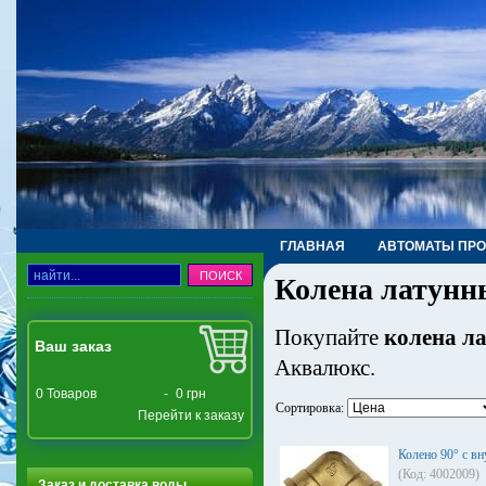
ГЛАВНАЯ
АВТОМАТЫ ПР
Колена латунн
ТРУБЫ, ФИТИНГИ, КРАНЫ
Покупайте
колена л
Ваш заказ
Аквалюкс.
0
Товаров
-
0 грн
Сортировка:
Перейти к заказу
Колено 90° с вн
(Код: 4002009)
Заказ и доставка воды