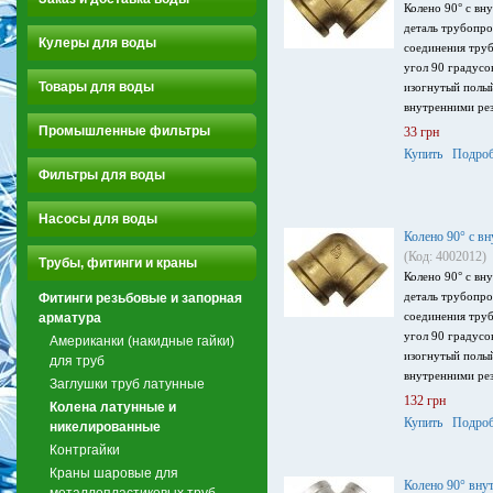
Колено 90° с вн
деталь трубопро
Кулеры для воды
соединения тру
угол 90 градусо
Товары для воды
изогнутый полый
внутренними ре
Промышленные фильтры
33 грн
Купить
Подроб
Фильтры для воды
Насосы для воды
Колено 90° с вн
(Код: 4002012)
Трубы, фитинги и краны
Колено 90° с вн
деталь трубопро
Фитинги резьбовые и запорная
соединения тру
арматура
угол 90 градусо
Американки (накидные гайки)
изогнутый полый
для труб
внутренними ре
Заглушки труб латунные
132 грн
Колена латунные и
Купить
Подроб
никелированные
Контргайки
Краны шаровые для
Колено 90° внут
металлопластиковых труб