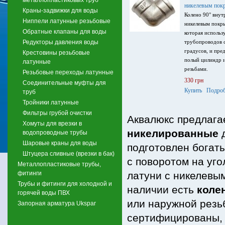
никелевым пок
Краны-задвижки для воды
Колено 90° внут
Ниппели латунные резьбовые
никелевым покры
Обратные клапаны для воды
которая использ
Редукторы давления воды
трубопроводов с
градусов, и пре
Крестовины резьбовые
полый цилиндр и
латунные
резьбами.
Резьбовые переходы латунные
330 грн
Соединительные муфты для
Купить
Подроб
труб
Тройники латунные
Фильтры грубой очистки
Аквалюкс предлага
Хомуты для врезки в
никелированные
д
водопроводные трубы
Шаровые краны для воды
подготовлен богат
Штуцера сливные (врезки в бак)
с поворотом на уго
Металлопластиковые трубы,
фитинги
латуни с никелевы
Трубы и фитинги для холодной и
наличии есть
коле
горячей воды ПВХ
или наружной резьб
Запорная арматура Ukspar
сертифицированы, 