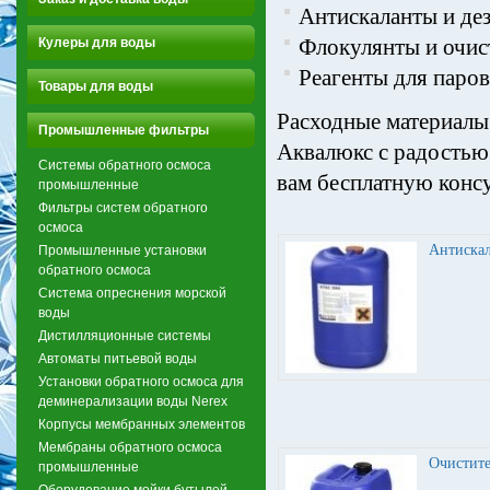
Антискаланты и де
Флокулянты и очис
Кулеры для воды
Реагенты для паров
Товары для воды
Расходные материалы 
Промышленные фильтры
Аквалюкс с радостью
Системы обратного осмоса
вам бесплатную конс
промышленные
Фильтры систем обратного
осмоса
Антиска
Промышленные установки
обратного осмоса
Система опреснения морской
воды
Дистилляционные системы
Автоматы питьевой воды
Установки обратного осмоса для
деминерализации воды Nerex
Корпусы мембранных элементов
Мембраны обратного осмоса
Очистит
промышленные
Оборудование мойки бутылей