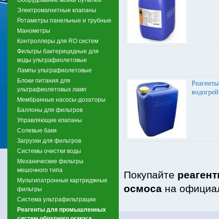
Электромагнитные клапаны
Ротаметры панельные и трубные
Манометры
Контроллеры для RO систем
Фильтры бактерицидные для
воды ультрафиолетовые
Лампы ультрафиолетовые
Блоки питания для
Реагенты
ультрафиолетовых ламп
водогрей
Мембранные насосы-дозаторы
Баллоны для фильтров
Управляющие клапаны
Солевые баки
Загрузки для фильтров
Системы очистки воды
Механические фильтры
мешочного типа
Покупайте
реаген
Мультипатронные картриджные
осмоса
на официал
фильтры
Система ультрафильтрации
Реагенты для промышленных
систем обратного осмоса