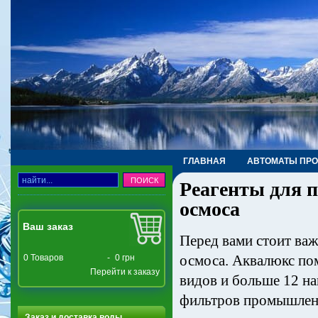
ГЛАВНАЯ
АВТОМАТЫ ПР
Реагенты для 
ТРУБЫ, ФИТИНГИ, КРАНЫ
осмоса
Ваш заказ
Перед вами стоит важ
осмоса. Аквалюкс пом
0
Товаров
-
0 грн
Перейти к заказу
видов и больше 12 н
фильтров промышленн
Заказ и доставка воды