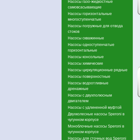
Насосы газо-жидкостные
самовсасывающие
Насосы горизонтальные
многоступенчатые
Насосы погружные для отвода
стоков
Насосы скважинные
Насосы одноступенчатые
горизонтальные
Насосы консольные
Насосы химические
Насосы циркуляционные рядные
Насосы поверхностные
Насосы водоотливные
дренажные
Насосы с двухполюсным
двигателем
Насосы с удлиненной муфтой
Двухколесные насосы Speroni в
чугунном корпусе
Моноблочные насосы Speroni в
чугунном корпусе
Насосы для сточных вод Speroni