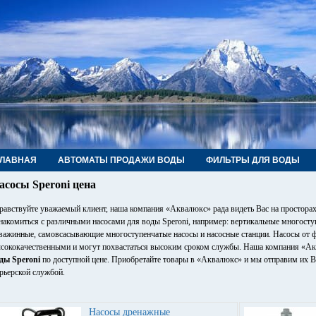
ГЛАВНАЯ
АВТОМАТЫ ПРОДАЖИ ВОДЫ
ФИЛЬТРЫ ДЛЯ ВОДЫ
РУБЫ, ФИТИНГИ, КРАНЫ
КОНТАКТЫ
асосы Speroni цена
равствуйте уважаемый клиент, наша компания «Аквалюкс» рада видеть Вас на просторах
накомиться с различными насосами для воды
Speroni
, например: вертикальные многосту
важинные, самовсасывающие многоступенчатые насосы и насосные станции. Насосы от 
сококачественными и могут похвастаться высоким сроком службы. Наша компания «А
ды Speroni
по доступной цене. Приобретайте товары в «Аквалюкс» и мы отправим их 
рьерской службой.
Насосы дренажные