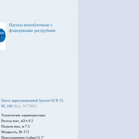
Насосы моноблочные с
фланцевыми раструбами
Насос циркуляционный Speroni SCR 25-
80_180
(Код: 3477006)
Технические характеристики:
Расход max, м3/ч 6.5
Подъем max, м 7.5
Мощность, Вт 172
Присоединение (гайки) G 1"