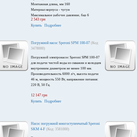
Монтажная длина, мм 160
Материал корпуса - чугун
Максимальное рабочее давление, бар 6
2 543 грн
Температура рабочей среды, oС 2 - 110
Купить
Подробнее
Напряжение питания 1~220В 50Гц
Погружной насос Speroni SPM 100-07
(Код:
3478000)
Погружной электронасос Speroni SPM 100-07
для подачи чистой воды из скважин и колодцев
внутренним диаметром не менее 100 мм.
Производительность 6000 л/ч, высота подачи
46 м, мощность 550 Вт, напряжение питания:
220 В, 50 Гц.
12 147 грн
Купить
Подробнее
Насос погружной многоступенчатый Speroni
SKM 4-F
(Код: 3581000)