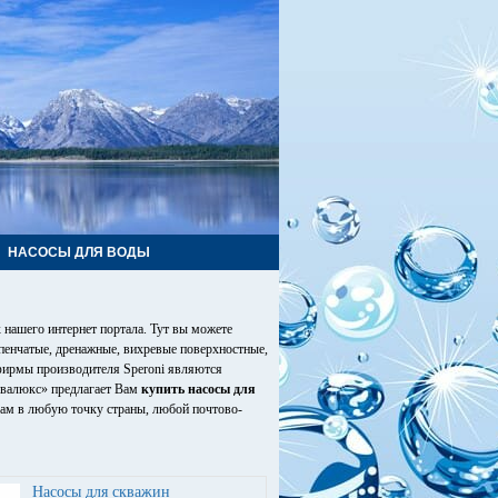
НАСОСЫ ДЛЯ ВОДЫ
 нашего интернет портала. Тут вы можете
пенчатые, дренажные, вихревые поверхностные,
фирмы производителя Speroni являются
квалюкс» предлагает Вам
купить насосы для
Вам в любую точку страны, любой почтово-
Насосы для скважин