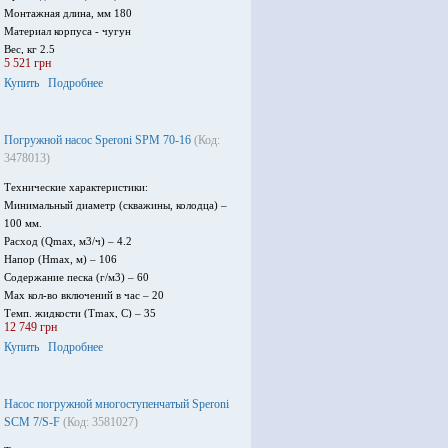
Монтажная длина, мм 180
Материал корпуса - чугун
Вес, кг 2.5
5 521 грн
Максимальное рабочее давление, бар 10
Купить
Подробнее
Температура рабочей среды, oС 2 - 110
Напряжение питания 1~220В 50Гц
Погружной насос Speroni SPM 70-16
(Код:
3478013)
Технические характеристики:
Минимальный диаметр (скважины, колодца) –
100 мм.
Расход (Qmax, м3/ч) – 4.2
Напор (Нmax, м) – 106
Содержание песка (г/м3) – 60
Max кол-во включений в час – 20
Темп. жидкости (Тmax, C) – 35
12 749 грн
Размер подключения – 11/4"
Купить
Подробнее
Материалы колес и диффузора – норил
Мощность (Р2, кВт) – 1.1
Ток (I2, A) – 7.8
Сеть - 1х230В – 50Гц
Насос погружной многоступенчатый Speroni
SСM 7/S-F
(Код: 3581027)