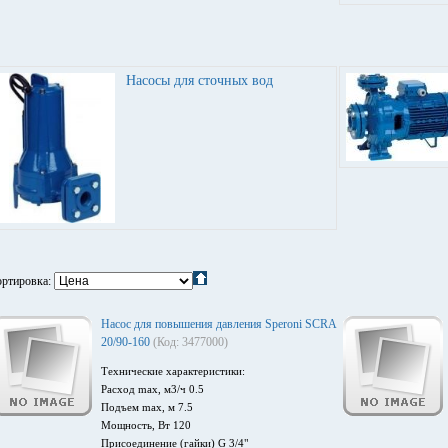
Насосы для сточных вод
ртировка:
Насос для повышения давления Speroni SCRA
20/90-160
(Код: 3477000)
Технические характеристики:
Расход max, м3/ч 0.5
Подъем max, м 7.5
Мощность, Вт 120
Присоединение (гайки) G 3/4"