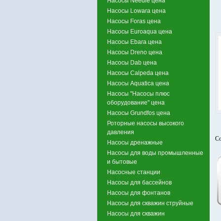
Насосы Needle цена
Насосы Lowara цена
Насосы Foras цена
Насосы Euroaqua цена
Насосы Ebara цена
Насосы Dreno цена
Насосы Dab цена
Насосы Calpeda цена
Насосы Aquatica цена
Насосы "Насосы плюс
оборудование" цена
Насосы Grundfos цена
Роторные насосы высокого
давления
Со
Насосы дренажные
Насосы для воды промышленные
и бытовые
Насосные станции
Насосы для бассейнов
Насосы для фонтанов
Насосы для скважин струйные
Насосы для скважин