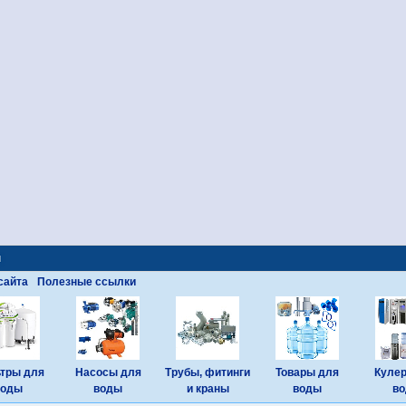
ы
сайта
Полезные ссылки
тры для
Насосы для
Трубы, фитинги
Товары для
Куле
воды
воды
и краны
воды
в