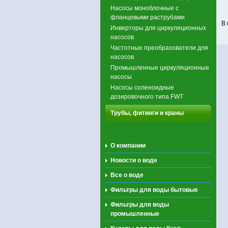
Насосы моноблочные с
фланцевыми раструбами
В 
Инверторы для циркуляционных
насосов
Частотные преобразователи для
насосов
Промышленные циркуляционные
насосы
Насосы соленоидные
дозировочного типа FWT
Трубы, фитинги и краны
О компании
Новости о воде
Все о воде
Фильтры для воды бытовые
Фильтры для воды
промышленные