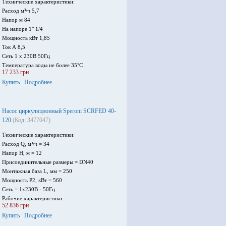
Технические характеристики:
Расход м³/ч 5,7
Напор м 84
На напоре 1" 1/4
Мощность кВт 1,85
Ток А 8,5
Сеть 1 х 230В 50Гц
Температура воды не более 35°С
17 233 грн
Глубина погружения не более 20 м
Купить
Подробнее
Максимальное содержание песка - 60 г/м3
Максимальное число запусков в час - 45
Насос циркуляционный Speroni SCRFED 40-
120
(Код: 3477047)
Технические характеристики:
Расход Q, м³/ч = 34
Напор H, м = 12
Присоединительные размеры = DN40
Монтажная база L, мм = 250
Мощность Р2, кВт = 560
Сеть = 1х230В - 50Гц
Рабочие характеристики:
52 836 грн
Максимальное рабочее давление 10 бар
Купить
Подробнее
Температура жидкости 110°С
Температура окружающей среды 45-110°С