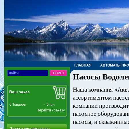
ГЛАВНАЯ
АВТОМАТЫ ПР
Насосы Водоле
ТРУБЫ, ФИТИНГИ, КРАНЫ
Наша компания «Аква
Ваш заказ
ассортиментом насос
компании производите
0
Товаров
-
0 грн
Перейти к заказу
насосное оборудован
насосы, и скважинны
Заказ и доставка воды