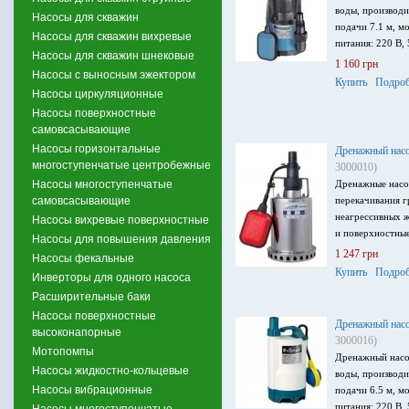
воды, производи
Насосы для скважин
подачи 7.1 м, м
Насосы для скважин вихревые
питания: 220 В, 
Насосы для скважин шнековые
1 160 грн
Насосы с выносным эжектором
Купить
Подроб
Насосы циркуляционные
Насосы поверхностные
самовсасывающие
Насосы горизонтальные
Дренажный насо
многоступенчатые центробежные
3000010)
Насосы многоступенчатые
Дренажные насо
самовсасывающие
перекачивания г
неагрессивных ж
Насосы вихревые поверхностные
и поверхностные
Насосы для повышения давления
1 247 грн
Насосы фекальные
Купить
Подроб
Инверторы для одного насоса
Расширительные баки
Насосы поверхностные
Дренажный нас
высоконапорные
3000016)
Мотопомпы
Дренажный насо
Насосы жидкостно-кольцевые
воды, производи
Насосы вибрационные
подачи 6.5 м, м
питания: 220 В, 
Насосы многоступенчатые