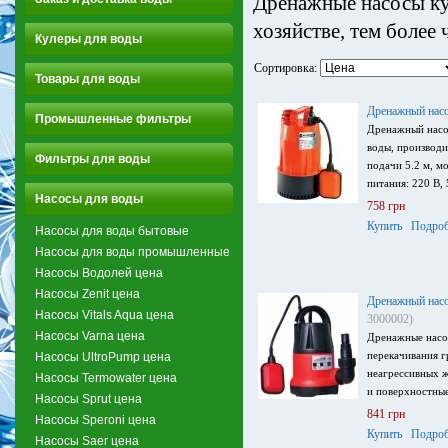
Дренажные насосы ку
хозяйстве, тем более
Кулеры для воды
Сортировка:
Товары для воды
Дренажный нас
Промышленные фильтры
Дренажный насо
воды, производи
Фильтры для воды
подачи 5.2 м, м
питания: 220 В, 
Насосы для воды
758 грн
Купить
Подроб
Насосы для воды бытовые
Насосы для воды промышленные
Насосы Водолей цена
Насосы Zenit цена
Дренажный насо
Насосы Vitals Aqua цена
3000002)
Насосы Varna цена
Дренажные насо
перекачивания г
Насосы UltroPump цена
неагрессивных ж
Насосы Termowater цена
и поверхностные
Насосы Sprut цена
841 грн
Насосы Speroni цена
Купить
Подроб
Насосы Saer цена