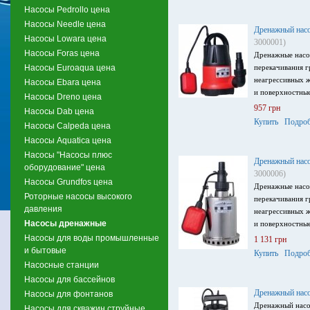
Насосы Pedrollo цена
Насосы Needle цена
Дренажный насо
Насосы Lowara цена
3000001)
Насосы Foras цена
Дренажные насо
Насосы Euroaqua цена
перекачивания г
неагрессивных ж
Насосы Ebara цена
и поверхностные
Насосы Dreno цена
957 грн
Насосы Dab цена
Купить
Подроб
Насосы Calpeda цена
Насосы Aquatica цена
Насосы "Насосы плюс
Дренажный насо
оборудование" цена
3000006)
Насосы Grundfos цена
Дренажные насо
Роторные насосы высокого
перекачивания г
давления
неагрессивных ж
Насосы дренажные
и поверхностные
Насосы для воды промышленные
1 131 грн
и бытовые
Купить
Подроб
Насосные станции
Насосы для бассейнов
Дренажный нас
Насосы для фонтанов
Дренажный насо
Насосы для скважин струйные