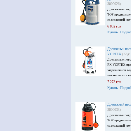
3000026)
Дренажные погр
TOP предназначе
содержащей кру
6 832 грн
Купить
Подроб
Дренажный насо
VORTEX
(Код:
Дренажные погр
RX VORTEX пред
загрязненной в
механических в
7 273 грн
Купить
Подроб
Дренажный насо
3000033)
Дренажные погр
TOP предназначе
содержащей кру