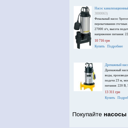
Насос канализационны
3000063)
Фекальный насос Speron
перекачивания сточных 
27000 л/ч, высота пода
напряжение питания: 22
10 716 грн
Купить
Подробнее
Дренажный насо
Дренажный насо
воды, производи
подачи 23 м, мо
питания: 220 В, 
13 311 грн
Купить
Подроб
Покупайте
насосы