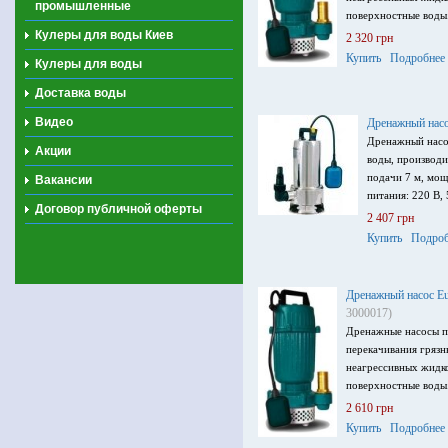
промышленные
поверхностные воды
Кулеры для воды Киев
2 320 грн
Купить
Подробнее
Кулеры для воды
Доставка воды
Видео
Дренажный нас
Дренажный насо
Акции
воды, производи
подачи 7 м, мощ
Вакансии
питания: 220 В, 
Договор публичной оферты
2 407 грн
Купить
Подроб
Дренажный насос E
3000017)
Дренажные насосы п
перекачивания грязн
неагрессивных жидко
поверхностные воды
2 610 грн
Купить
Подробнее