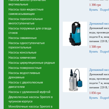
вертикальные
1 390 грн
Насосы газо-жидкостные
Купить
Подроб
самовсасывающие
Насосы горизонтальные
многоступенчатые
Дренажный нас
Дренажный насо
Насосы погружные для отвода
воды, производи
стоков
подачи 8 м, мощ
Насосы скважинные
питания: 220 В, 
Насосы одноступенчатые
1 508 грн
горизонтальные
Купить
Подроб
Насосы консольные
Насосы химические
Насосы циркуляционные рядные
Насосы поверхностные
Дренажный нас
Насосы водоотливные
Дренажный насо
дренажные
воды, производи
Насосы с двухполюсным
подачи 7 м, мощ
двигателем
питания: 220 В, 
Насосы с удлиненной муфтой
1 856 грн
Двухколесные насосы Speroni в
Купить
Подроб
чугунном корпусе
Моноблочные насосы Speroni в