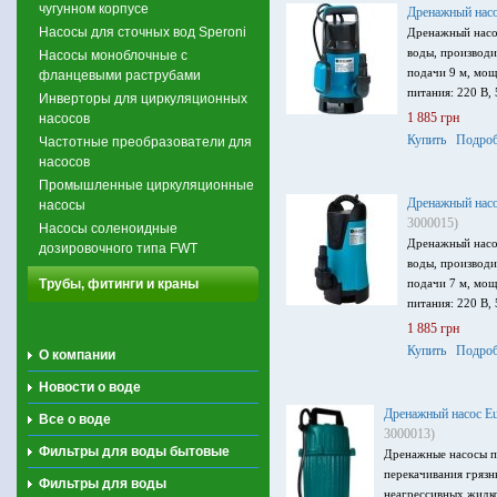
чугунном корпусе
Дренажный нас
Насосы для сточных вод Speroni
Дренажный насо
воды, производи
Насосы моноблочные с
подачи 9 м, мощ
фланцевыми раструбами
питания: 220 В, 
Инверторы для циркуляционных
1 885 грн
насосов
Купить
Подроб
Частотные преобразователи для
насосов
Промышленные циркуляционные
Дренажный нас
насосы
3000015)
Насосы соленоидные
Дренажный насо
дозировочного типа FWT
воды, производи
Трубы, фитинги и краны
подачи 7 м, мощ
питания: 220 В, 
1 885 грн
Купить
Подроб
О компании
Новости о воде
Дренажный насос E
Все о воде
3000013)
Фильтры для воды бытовые
Дренажные насосы п
перекачивания грязн
Фильтры для воды
неагрессивных жидко