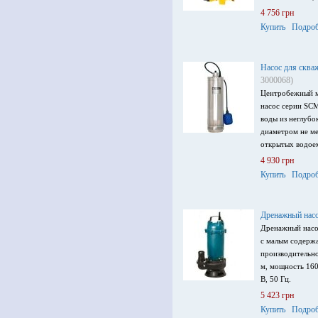
4 756 грн
Купить
Подроб
Насос для сква
3000068)
Центробежный 
насос серии SCM
воды из неглубо
диаметром не ме
открытых водое
4 930 грн
Купить
Подроб
Дренажный нас
Дренажный насо
с малым содерж
производительно
м, мощность 160
В, 50 Гц.
5 423 грн
Купить
Подроб