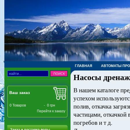
ГЛАВНАЯ
АВТОМАТЫ ПР
Насосы дрена
ТРУБЫ, ФИТИНГИ, КРАНЫ
В нашем каталоге пр
Ваш заказ
успехом используютс
полив, откачка загр
0
Товаров
-
0 грн
Перейти к заказу
частицами, откачкой 
погребов и т д.
Заказ и доставка воды