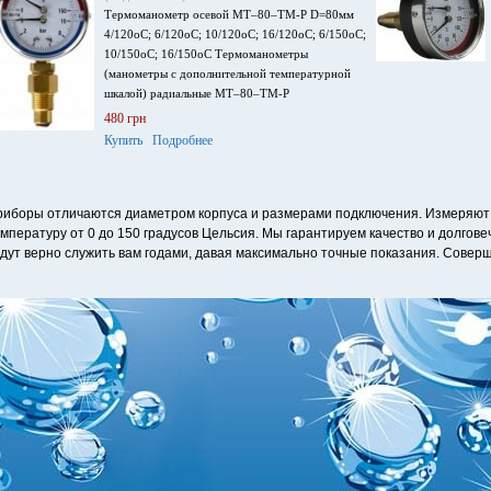
Термоманометр осевой МТ–80–ТМ-Р D=80мм
4/120оС; 6/120оС; 10/120оС; 16/120оС; 6/150оС;
10/150оС; 16/150оС Термоманометры
(манометры с дополнительной температурной
шкалой) радиальные МТ–80–ТМ-Р
480 грн
Купить
Подробнее
иборы отличаются диаметром корпуса и размерами подключения. Измеряют д
мпературу от 0 до 150 градусов Цельсия. Мы гарантируем качество и долгов
дут верно служить вам годами, давая максимально точные показания. Совер