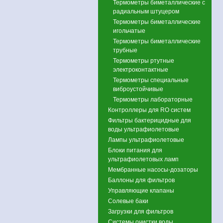
Термометры биметаллические с
радиальным штуцером
Термометры биметаллические
игольчатые
Термометры биметаллические
трубные
Термометры ртутные
электроконтактные
Термометры специальные
виброустойчивые
Термометры лабораторные
Контроллеры для RO систем
Фильтры бактерицидные для
воды ультрафиолетовые
Лампы ультрафиолетовые
Блоки питания для
ультрафиолетовых ламп
Мембранные насосы-дозаторы
Баллоны для фильтров
Управляющие клапаны
Солевые баки
Загрузки для фильтров
Системы очистки воды