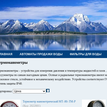
ГЛАВНАЯ
АВТОМАТЫ ПРОДАЖИ ВОДЫ
ФИЛЬТРЫ ДЛЯ ВОДЫ
РУБЫ, ФИТИНГИ, КРАНЫ
КОНТАКТЫ
ермоманометры
рмоманометры – устройства для измерения давления и температуры жидкостей и газов.
куумметры по самым выгодным ценам. Осевые и радиальные термоманометры имеют ко
риловое стекло, устойчивое к механическому воздействию. Устройства соответствуют Г
епень защиты IР40.
ртировка:
Термометр манометрический МТ–80–ТМ-Р
(Код: 2022001)