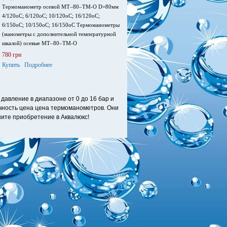
Термоманометр осевой МТ–80–ТМ-О D=80мм
4/120оС; 6/120оС; 10/120оС; 16/120оС;
6/150оС; 10/150оС; 16/150оС Термоманометры
(манометры с дополнительной температурной
шкалой) осевые МТ–80–ТМ-О
780 грн
Купить
Подробнее
авление в диапазоне от 0 до 16 бар и
ечность цена цена термоманометров. Они
шите приобретение в Аквалюкс!