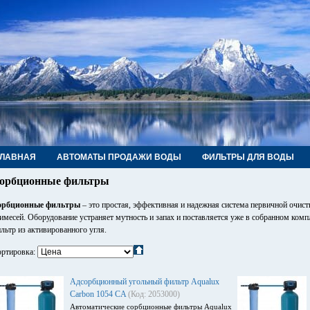
ГЛАВНАЯ
АВТОМАТЫ ПРОДАЖИ ВОДЫ
ФИЛЬТРЫ ДЛЯ ВОДЫ
РУБЫ, ФИТИНГИ, КРАНЫ
КОНТАКТЫ
орбционные фильтры
орбционные фильтры
– это простая, эффективная и надежная система первичной очис
имесей. Оборудование устраняет мутность и запах и поставляется уже в собранном комп
льтр из активированного угля.
ртировка:
Адсорбционный угольный фильтр Aqualux
Carbon 1054 CA
(Код: 2053000)
Автоматические сорбционные фильтры Aqualux