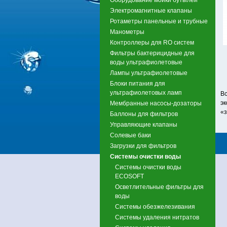
Электромагнитные клапаны
Ротаметры панельные и трубные
Манометры
Контроллеры для RO систем
Фильтры бактерицидные для
воды ультрафиолетовые
Лампы ультрафиолетовые
Блоки питания для
ультрафиолетовых ламп
В
эк
Мембранные насосы-дозаторы
«з
Баллоны для фильтров
Управляющие клапаны
Солевые баки
Загрузки для фильтров
Системы очистки воды
Системы очистки воды
ECOSOFT
Осветлительные фильтры для
воды
Системы обезжелезивания
Системы удаления нитратов