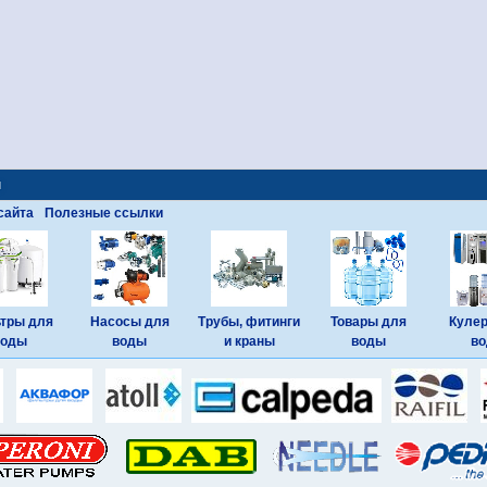
ы
сайта
Полезные ссылки
тры для
Насосы для
Трубы, фитинги
Товары для
Куле
воды
воды
и краны
воды
в