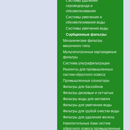
Системы удаления
сероводорода и
обезжелезивания
Системы умягчения и
обезжелезивания воды
Системы умягчения воды
Сорбционные фильтры
Механические фильтры
мешочного типа
Мультипатронные картриджные
фильтры
Система ультрафильтрации
Реагенты для промышленных
систем обратного осмоса
Промышленные озонаторы
Фильтры для бассейнов
Фильтры дисковые и сетчатые
Фильтры воды для автомоек
Фильтры для умягчения воды
Фильтры для грубой очистки воды
Фильтры для удаления железа
Накопительные баки систем
обратного осмоса промышленные