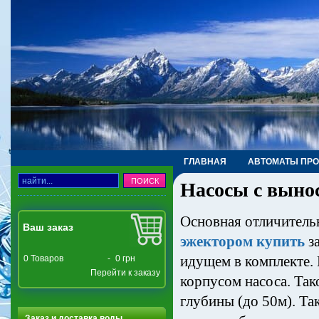
ГЛАВНАЯ
АВТОМАТЫ ПР
Насосы с выно
ТРУБЫ, ФИТИНГИ, КРАНЫ
Основная отличитель
Ваш заказ
эжектором купить
з
идущем в комплекте.
0
Товаров
-
0 грн
Перейти к заказу
корпусом насоса. Так
глубины (до 50м). Та
Заказ и доставка воды