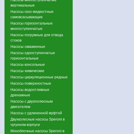
вертикальные
Насосы газо-жидкостные
самовсасывающие
Насосы горизонтальные
многоступенчатые
Насосы погружные для отвода
стоков
Насосы скважинные
Насосы одноступенчатые
горизонтальные
Насосы консольные
Насосы химические
Насосы циркуляционные рядные
Насосы поверхностные
Насосы водоотливные
дренажные
Насосы с двухполюсным
двигателем
Насосы с удлиненной муфтой
Двухколесные насосы Speroni в
чугунном корпусе
Моноблочные насосы Speroni в