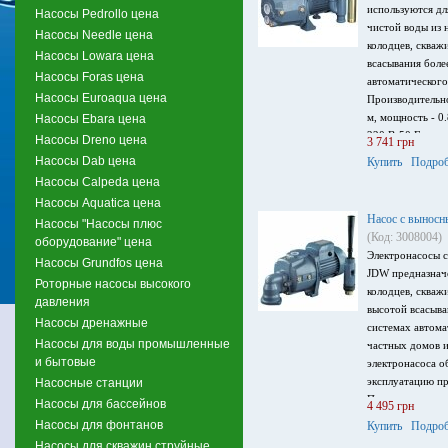
используются дл
Насосы Pedrollo цена
чистой воды из 
Насосы Needle цена
колодцев, скваж
Насосы Lowara цена
всасывания более
Насосы Foras цена
автоматического
Насосы Euroaqua цена
Производительно
м, мощность - 0
Насосы Ebara цена
220 В-50 Гц.
Насосы Dreno цена
3 741 грн
Насосы Dab цена
Купить
Подроб
Насосы Calpeda цена
Насосы Aquatica цена
Насос с вынос
Насосы "Насосы плюс
(Код: 3008004)
оборудование" цена
Электронасосы 
Насосы Grundfos цена
JDW предназнач
Роторные насосы высокого
колодцев, скваж
давления
высотой всасыва
Насосы дренажные
системах автом
Насосы для воды промышленные
частных домов и
и бытовые
электронасоса о
эксплуатацию пр
Насосные станции
Производительно
Насосы для бассейнов
4 495 грн
кВт, напор: 60 
Насосы для фонтанов
Купить
Подроб
В.
Насосы для скважин струйные