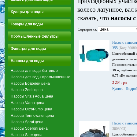
приусадебных участк
колесо латунное, вал
Кулеры для воды
сказать, что
насосы 
Товары для воды
Сортировка:
Промышленные фильтры
Насос с выносн
355
(Код: 30080
Фильтры для воды
Центробежный э
давления в сист
Насосы для воды
Производительно
38 м, глубина в
Насосы для воды бытовые
0.75 кВт, напряж
Насосы для воды промышленные
2 204 грн
Насосы Водолей цена
Купить
Подроб
Насосы Zenit цена
Насосы Vitals Aqua цена
Насосы Varna цена
Насосы UltroPump цена
Насосы Termowater цена
Насосы Sprut цена
Насос с вынос
Насосы Speroni цена
3008005)
Центробежные н
Насосы Saer цена