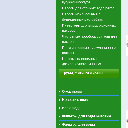
чугунном корпусе
Насосы для сточных вод Speroni
Насосы моноблочные с
фланцевыми раструбами
Инверторы для циркуляционных
насосов
Частотные преобразователи для
насосов
Промышленные циркуляционные
насосы
Насосы соленоидные
дозировочного типа FWT
Трубы, фитинги и краны
О компании
Новости о воде
Все о воде
Фильтры для воды бытовые
Фильтры для воды