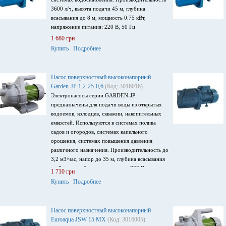
3600 л/ч, высота подачи 45 м, глубина
всасывания до 8 м, мощность 0.75 кВт,
напряжение питания: 220 В, 50 Гц
1 680 грн
Купить
Подробнее
Насос поверхностный высоконапорный
Garden-JP 1,2-25-0,6
(Код: 3016016)
Электронасосы серии GARDEN-JP
предназначены для подачи воды из открытых
водоемов, колодцев, скважин, накопительных
емкостей. Используются в системах полива
садов и огородов, системах капельного
орошения, системах повышения давления
различного назначения. Производительность до
3,2 м3/час, напор до 35 м, глубина всасывания
до 8 м, потребляемая мощность 800 Вт,
1 710 грн
напряжение питания 220 В/ 50Гц
Купить
Подробнее
Насос поверхностный высоконапорный
Euroaqua JSW 15 MX
(Код: 3016005)