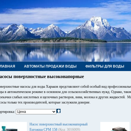
ГЛАВНАЯ
АВТОМАТЫ ПРОДАЖИ ВОДЫ
ФИЛЬТРЫ ДЛЯ ВОДЫ
РУБЫ, ФИТИНГИ, КРАНЫ
КОНТАКТЫ
асосы поверхностные высоконапорные
верхностные насосы для воды Харьков представляют собой особый вид профессиональн
ды в автоматическом режиме в основном для сельскохозяйственных нужд. Однако, такие
рекачки слабых кислотных и щелочных растворов, вина, молока и других жидкостей. 
сосы только тех производителей, которые заслужили доверие.
ртировка:
Насос поверхностный высоконапорный
Euroaqua СРМ 158
(Код: 3016009)