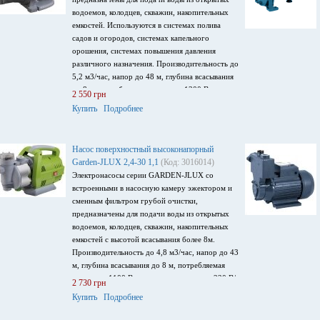
водоемов, колодцев, скважин, накопительных
емкостей. Используются в системах полива
садов и огородов, системах капельного
орошения, системах повышения давления
различного назначения. Производительность до
5,2 м3/час, напор до 48 м, глубина всасывания
до 8 м, потребляемая мощность 1300 Вт,
2 550 грн
напряжение питания 220 В/ 50Гц
Купить
Подробнее
Насос поверхностный высоконапорный
Garden-JLUX 2,4-30 1,1
(Код: 3016014)
Электронасосы серии GARDEN-JLUX со
встроенными в насосную камеру эжектором и
сменным фильтром грубой очистки,
предназначены для подачи воды из открытых
водоемов, колодцев, скважин, накопительных
емкостей с высотой всасывания более 8м.
Производительность до 4,8 м3/час, напор до 43
м, глубина всасывания до 8 м, потребляемая
мощность 1100 Вт, напряжение питания 220 В/
2 730 грн
50Гц.
Купить
Подробнее