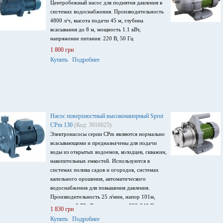
Центробежный насос для поднятия давления в
системах водоснабжения. Производительность
4800 л/ч, высота подачи 45 м, глубина
всасывания до 8 м, мощность 1.1 кВт,
напряжение питания: 220 В, 50 Гц
1 800 грн
Купить
Подробнее
Насос поверхностный высоконапорный Sprut
CPm 130
(Код: 3016025)
Электронасосы серии CPm являются нормально
всасывающими и предназначены для подачи
воды из открытых водоемов, колодцев, скважин,
накопительных емкостей. Используются в
системах полива садов и огородов, системах
капельного орошения, автоматического
водоснабжения для повышения давления.
Производительность 25 л/мин, напор 101м,
мощность 0,78 кВт, напряжение 220-240 В.
1 830 грн
Купить
Подробнее