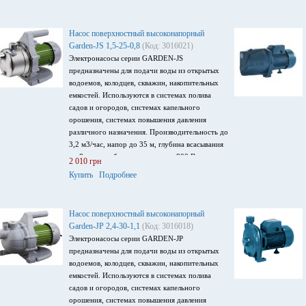
Насос поверхностный высоконапорный
Garden-JS 1,5-25-0,8
(Код: 3016021)
Электронасосы серии GARDEN-JS
предназначены для подачи воды из открытых
водоемов, колодцев, скважин, накопительных
емкостей. Используются в системах полива
садов и огородов, системах капельного
орошения, системах повышения давления
различного назначения. Производительность до
3,2 м3/час, напор до 35 м, глубина всасывания
до 8 м, потребляемая мощность 800 Вт,
2 010 грн
напряжение питания 220 В/ 50Гц.
Купить
Подробнее
Насос поверхностный высоконапорный
Garden-JP 2,4-30-1,1
(Код: 3016018)
Электронасосы серии GARDEN-JP
предназначены для подачи воды из открытых
водоемов, колодцев, скважин, накопительных
емкостей. Используются в системах полива
садов и огородов, системах капельного
орошения, системах повышения давления