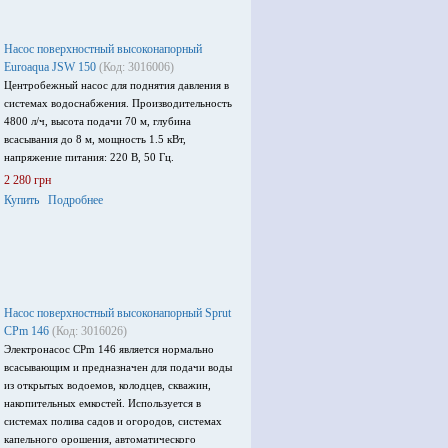
Насос поверхностный высоконапорный
Euroaqua JSW 150
(Код: 3016006)
Центробежный насос для поднятия давления в
системах водоснабжения. Производительность
4800 л/ч, высота подачи 70 м, глубина
всасывания до 8 м, мощность 1.5 кВт,
напряжение питания: 220 В, 50 Гц.
2 280 грн
Купить
Подробнее
Насос поверхностный высоконапорный Sprut
CPm 146
(Код: 3016026)
Электронасос CPm 146 является нормально
всасывающим и предназначен для подачи воды
из открытых водоемов, колодцев, скважин,
накопительных емкостей. Используется в
системах полива садов и огородов, системах
капельного орошения, автоматического