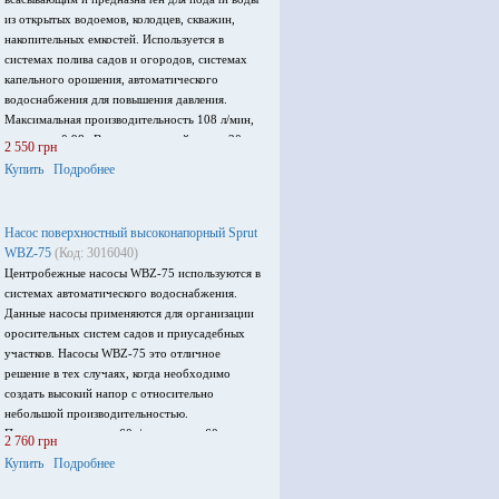
из открытых водоемов, колодцев, скважин,
накопительных емкостей. Используется в
системах полива садов и огородов, системах
капельного орошения, автоматического
водоснабжения для повышения давления.
Максимальная производительность 108 л/мин,
мощность 0,98 кВт, максимальный напор 30 м,
2 550 грн
напряжение: 220-240В.
Купить
Подробнее
Насос поверхностный высоконапорный Sprut
WBZ-75
(Код: 3016040)
Центробежные насосы WBZ-75 используются в
системах автоматического водоснабжения.
Данные насосы применяются для организации
оросительных систем садов и приусадебных
участков. Насосы WBZ-75 это отличное
решение в тех случаях, когда необходимо
создать высокий напор с относительно
небольшой производительностью.
Производительность 60л/мин, напор 60м,
2 760 грн
мощность 0,75кВт, напряжение питания 220-
Купить
Подробнее
240 В.