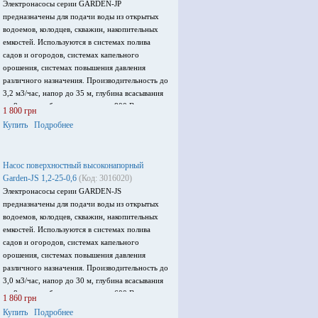
Электронасосы серии GARDEN-JP
предназначены для подачи воды из открытых
водоемов, колодцев, скважин, накопительных
емкостей. Используются в системах полива
садов и огородов, системах капельного
орошения, системах повышения давления
различного назначения. Производительность до
3,2 м3/час, напор до 35 м, глубина всасывания
до 8 м, потребляемая мощность 800 Вт,
1 800 грн
напряжение питания 220 В/ 50Гц
Купить
Подробнее
Насос поверхностный высоконапорный
Garden-JS 1,2-25-0,6
(Код: 3016020)
Электронасосы серии GARDEN-JS
предназначены для подачи воды из открытых
водоемов, колодцев, скважин, накопительных
емкостей. Используются в системах полива
садов и огородов, системах капельного
орошения, системах повышения давления
различного назначения. Производительность до
3,0 м3/час, напор до 30 м, глубина всасывания
до 8 м, потребляемая мощность 600 Вт,
1 860 грн
напряжение питания 220 В/ 50Гц.
Купить
Подробнее