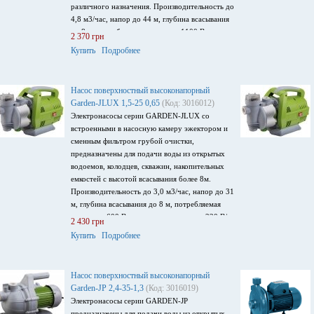
различного назначения. Производительность до
4,8 м3/час, напор до 44 м, глубина всасывания
до 8 м, потребляемая мощность 1100 Вт,
2 370 грн
напряжение питания 220 В/ 50Гц
Купить
Подробнее
Насос поверхностный высоконапорный
Garden-JLUX 1,5-25 0,65
(Код: 3016012)
Электронасосы серии GARDEN-JLUX со
встроенными в насосную камеру эжектором и
сменным фильтром грубой очистки,
предназначены для подачи воды из открытых
водоемов, колодцев, скважин, накопительных
емкостей с высотой всасывания более 8м.
Производительность до 3,0 м3/час, напор до 31
м, глубина всасывания до 8 м, потребляемая
мощность 600 Вт, напряжение питания 220 В/
2 430 грн
50Гц.
Купить
Подробнее
Насос поверхностный высоконапорный
Garden-JP 2,4-35-1,3
(Код: 3016019)
Электронасосы серии GARDEN-JP
предназначены для подачи воды из открытых