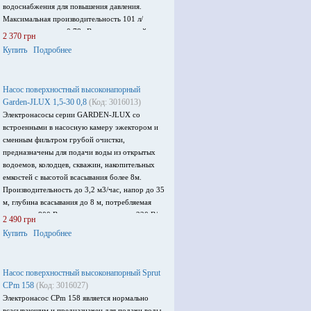
водоснабжения для повышения давления.
Максимальная производительность 101 л/
минуту, мощность 0,78 кВт, максимальный
2 370 грн
напор 25 м, напряжение: 220-240В.
Купить
Подробнее
Насос поверхностный высоконапорный
Garden-JLUX 1,5-30 0,8
(Код: 3016013)
Электронасосы серии GARDEN-JLUX со
встроенными в насосную камеру эжектором и
сменным фильтром грубой очистки,
предназначены для подачи воды из открытых
водоемов, колодцев, скважин, накопительных
емкостей с высотой всасывания более 8м.
Производительность до 3,2 м3/час, напор до 35
м, глубина всасывания до 8 м, потребляемая
мощность 800 Вт, напряжение питания 220 В/
2 490 грн
50Гц.
Купить
Подробнее
Насос поверхностный высоконапорный Sprut
CPm 158
(Код: 3016027)
Электронасос CPm 158 является нормально
всасывающим и предназначен для подачи воды