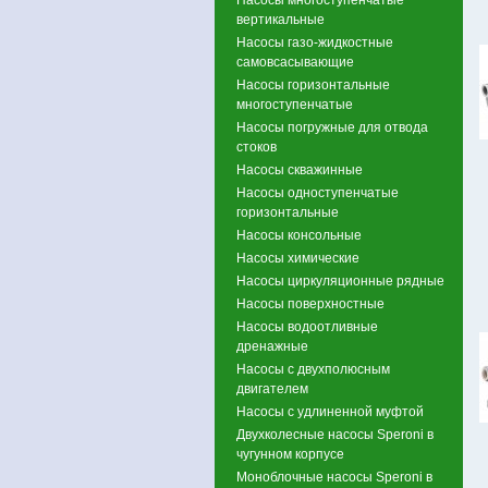
вертикальные
Насосы газо-жидкостные
самовсасывающие
Насосы горизонтальные
многоступенчатые
Насосы погружные для отвода
стоков
Насосы скважинные
Насосы одноступенчатые
горизонтальные
Насосы консольные
Насосы химические
Насосы циркуляционные рядные
Насосы поверхностные
Насосы водоотливные
дренажные
Насосы с двухполюсным
двигателем
Насосы с удлиненной муфтой
Двухколесные насосы Speroni в
чугунном корпусе
Моноблочные насосы Speroni в