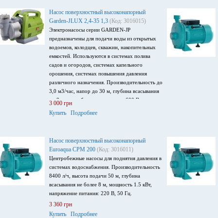
Насос поверхностный высоконапорный
Garden-JLUX 2,4-35 1,3
(Код: 3016015)
Электронасосы серии GARDEN-JP
предназначены для подачи воды из открытых
водоемов, колодцев, скважин, накопительных
емкостей. Используются в системах полива
садов и огородов, системах капельного
орошения, системах повышения давления
различного назначения. Производительность до
3,0 м3/час, напор до 30 м, глубина всасывания
до 8 м, потребляемая мощность 600 Вт,
3 000 грн
напряжение питания 220 В/ 50Гц
Купить
Подробнее
Насос поверхностный высоконапорный
Euroaqua СРМ 200
(Код: 3016011)
Центробежные насосы для поднятия давления в
системах водоснабжения. Производительность
8400 л/ч, высота подачи 50 м, глубина
всасывания не более 8 м, мощность 1.5 кВт,
напряжение питания: 220 В, 50 Гц.
3 360 грн
Купить
Подробнее