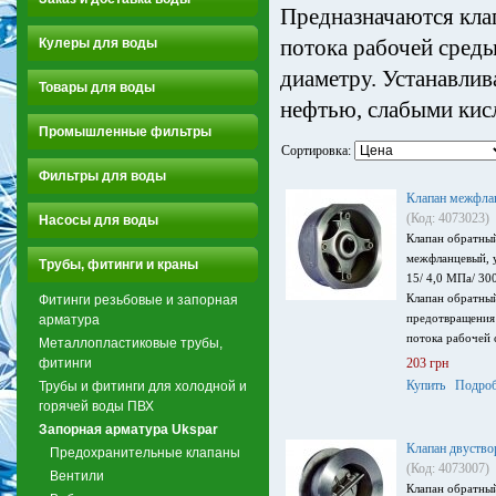
Предназначаются кла
потока рабочей среды
Кулеры для воды
диаметру. Устанавлив
Товары для воды
нефтью, слабыми кис
Промышленные фильтры
Сортировка:
Фильтры для воды
Клапан межфла
(Код: 4073023)
Насосы для воды
Клапан обратны
межфланцевый, у
Трубы, фитинги и краны
15/ 4,0 МПа/ 300
Клапан обратный
Фитинги резьбовые и запорная
предотвращения
арматура
потока рабочей 
Металлопластиковые трубы,
фитинги
203 грн
Купить
Подроб
Трубы и фитинги для холодной и
горячей воды ПВХ
Запорная арматура Ukspar
Клапан двуств
Предохранительные клапаны
(Код: 4073007)
Вентили
Клапан обратны