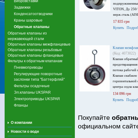
Вибровставки
подпружиненный
Задвижки
VITON, Ду 250/ 
Конденсатоотводчики
нерж.сталь (AIS
Краны шаровые
17 835 грн
Обратные клапаны
Купить
Подроб
Обратные клапаны из
нержавеющей стали
Обратные клапаны межфланцевые
Клапан межфла
Обратные клапаны резьбовые
(Код: 4073022)
Обратные клапаны фланцевые
Клапан обратный
Фильтры к обратным клапанам
предотвращения
Пневмоприводы
потока рабочей 
Регулирующие поворотные
Клапан снабжен 
заслонки типа "Баттерфляй"
горизонтальной 
Фильтры осадочные
центра седла кла
Эл.клапаны UKSPAR
134 096 грн
Электроприводы UKSPAR
Купить
Подроб
Фланцы
Покупайте
обратн
О компании
официальном сайте
Новости о воде