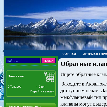
ГЛАВНАЯ
АВТОМАТЫ ПР
Обратные клап
ТРУБЫ, ФИТИНГИ, КРАНЫ
Ищете обратные клап
Ваш заказ
Заходите в Аквалюкс
0
Товаров
-
0 грн
доступным ценам. Да
Перейти к заказу
межфланцевый тип п
клапаны могут выдер
Заказ и доставка воды