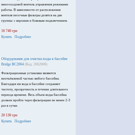
многоходовой вентиль управления режимами
работы. В зависимости от расположения
вентиля песочные фильтры делятся на две
группы: с верхним и боковым подключением.
16 740 грн
Купить
Подробнее
Оборудование для очистки воды в бассейне
Bridge BC2064
(Код: 2062008)
Фильтрационные установки являются
неотъёмлемой частью любого бассейна.
Благодаря им вода в бассейне сохраняет
чистоту, прозрачность в течение длительного
периода времени. Весь объем воды бассейна
должен пройти через фильтрацию не менее 2-3
раз в сутки.
20 130 грн
Купить
Подробнее