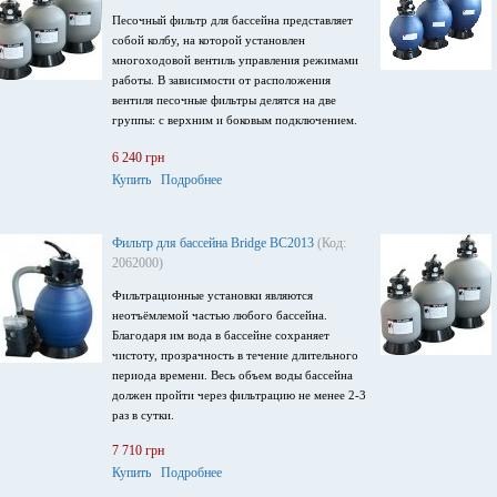
Песочный фильтр для бассейна представляет
собой колбу, на которой установлен
многоходовой вентиль управления режимами
работы. В зависимости от расположения
вентиля песочные фильтры делятся на две
группы: с верхним и боковым подключением.
6 240 грн
Купить
Подробнее
Фильтр для бассейна Bridge BC2013
(Код:
2062000)
Фильтрационные установки являются
неотъёмлемой частью любого бассейна.
Благодаря им вода в бассейне сохраняет
чистоту, прозрачность в течение длительного
периода времени. Весь объем воды бассейна
должен пройти через фильтрацию не менее 2-3
раз в сутки.
7 710 грн
Купить
Подробнее