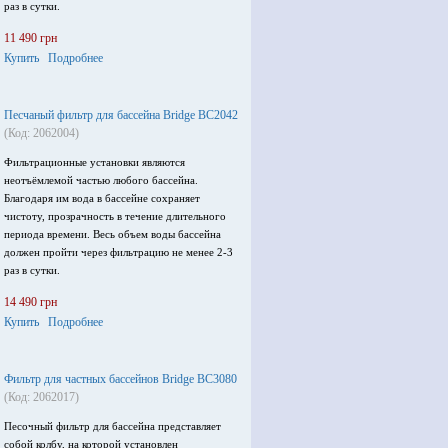
раз в сутки.
11 490 грн
Купить
Подробнее
Песчаный фильтр для бассейна Bridge BC2042
(Код: 2062004)
Фильтрационные установки являются
неотъёмлемой частью любого бассейна.
Благодаря им вода в бассейне сохраняет
чистоту, прозрачность в течение длительного
периода времени. Весь объем воды бассейна
должен пройти через фильтрацию не менее 2-3
раз в сутки.
14 490 грн
Купить
Подробнее
Фильтр для частных бассейнов Bridge BC3080
(Код: 2062017)
Песочный фильтр для бассейна представляет
собой колбу, на которой установлен