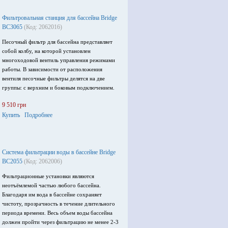
Фильтровальная станция для бассейна Bridge
BC3065
(Код: 2062016)
Песочный фильтр для бассейна представляет
собой колбу, на которой установлен
многоходовой вентиль управления режимами
работы. В зависимости от расположения
вентиля песочные фильтры делятся на две
группы: с верхним и боковым подключением.
9 510 грн
Купить
Подробнее
Система фильтрации воды в бассейне Bridge
BC2055
(Код: 2062006)
Фильтрационные установки являются
неотъёмлемой частью любого бассейна.
Благодаря им вода в бассейне сохраняет
чистоту, прозрачность в течение длительного
периода времени. Весь объем воды бассейна
должен пройти через фильтрацию не менее 2-3