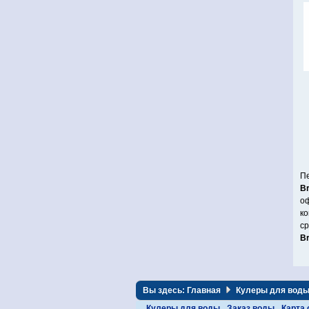
Пе
Br
оф
ко
ср
Br
Вы здесь:
Главная
Кулеры для вод
Кулеры для воды
Заказ воды
Карта 