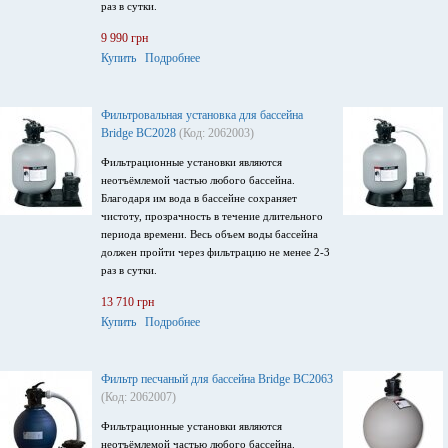
раз в сутки.
9 990 грн
Купить
Подробнее
Фильтровальная установка для бассейна
Bridge BC2028
(Код: 2062003)
Фильтрационные установки являются
неотъёмлемой частью любого бассейна.
Благодаря им вода в бассейне сохраняет
чистоту, прозрачность в течение длительного
периода времени. Весь объем воды бассейна
должен пройти через фильтрацию не менее 2-3
раз в сутки.
13 710 грн
Купить
Подробнее
Фильтр песчаный для бассейна Bridge BC2063
(Код: 2062007)
Фильтрационные установки являются
неотъёмлемой частью любого бассейна.