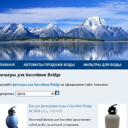
ГЛАВНАЯ
АВТОМАТЫ ПРОДАЖИ ВОДЫ
ФИЛЬТРЫ ДЛЯ ВОДЫ
РУБЫ, ФИТИНГИ, КРАНЫ
КОНТАКТЫ
ильтры для бассейнов Bridge
купайте
фильтры для бассейнов Bridge
на официальном сайте Аквалюкс.
ртировка:
Бак для фильтрации воды в бассейне Bridge
BC3030
(Код: 2062009)
Песочный фильтр для бассейна представляет
собой колбу, на которой установлен