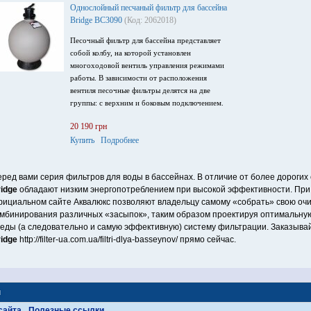
Однослойный песчаный фильтр для бассейна
Bridge BC3090
(Код: 2062018)
Песочный фильтр для бассейна представляет
собой колбу, на которой установлен
многоходовой вентиль управления режимами
работы. В зависимости от расположения
вентиля песочные фильтры делятся на две
группы: с верхним и боковым подключением.
20 190 грн
Купить
Подробнее
ред вами серия фильтров для воды в бассейнах. В отличие от более дорогих
idge
обладают низким энергопотреблением при высокой эффективности. При 
ициальном сайте Аквалюкс позволяют владельцу самому «собрать» свою очи
мбинирования различных «засыпок», таким образом проектируя оптимальную
еды (а следовательно и самую эффективную) систему фильтрации. Заказыва
idge
http://filter-ua.com.ua/filtri-dlya-basseynov/ прямо сейчас.
ы
сайта
Полезные ссылки