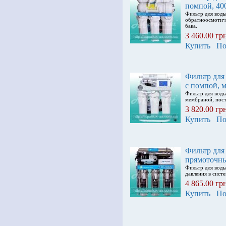
помпой, 40
Фильтр для вод
обратноосмотиче
бака.
3 460.00 гр
Купить
По
Фильтр для
c помпой, 
Фильтр для вод
мембраной, пост
3 820.00 гр
Купить
По
Фильтр для
прямоточны
Фильтр для вод
давления в сист
4 865.00 гр
Купить
По