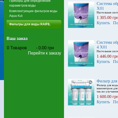
Приборы для определения
Система об
параметров воды
X01
Комплектующие фильтров воды
Настольная сист
Aqua Kut
1 305.00 гр
Купить
По
Фильтры для воды RAIFIL
Ваш заказ
Система об
4 X01
0
Товаров
-
0.00 грн
Настольная сист
Перейти к заказу
1 446.00 гр
Купить
По
Фильтр для
Фильтр для воды
манометром для 
так же улучшен
1 600.00 гр
Купить
По