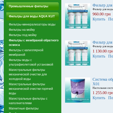
Фильтр для
Промышленные фильтры
Фильтр для вод
960.00 грн
Фильтры для воды AQUA KUT
Купить
По
Фильтры-минерализаторы воды
Фильтры на мойку
Фильтры под мойку
Фильтры с мембраной обратного
Фильтр для
осмоса
Фильтр для вод
Фильтры с капиллярной
1 130.00 гр
мембраной
Купить
По
Фильтры воды с
ультрафиолетовой установкой
Магистральные фильтры
механической очистки для
холодной воды
Система об
X01
Магистральные фильтры
Настольная сист
механической очистки горячей
1 255.00 гр
воды
Купить
По
Магистральные фильтры с
наполнителями
Магнитные фильтры