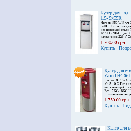
Кулер для во
1,5- 5x55R
Нагрев: 550 W 5 л/ч
5-10 С Тип охлажден
нержавеющей стали 
18.5KG/20KG Цвет /
напряжение 220 V О
1 700.00 грн
Купить
Подро
Кулер для в
World HC66
Нагрев: 800 W 8 л
л/ч 5-10 С Тип ох
нержавеющей стал
Вес 17KG/18KG Цв
Номинальное напр
1 750.00 грн
Купить
Под
Кулер для 