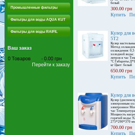
белый
Промышленные фильтры
300.00 грн
Купить
По
Фильтры для воды AQUA KUT
Фильтры для воды RAIFIL
Кулер для в
5T2
Кулер настольны
Метод охлажден
Ваш заказ
охлаждения: 0,5
холодной воды: 
литров в час Те
0
Товаров
-
0.00 грн
°С Габариты Д*
Перейти к заказу
кг Цвет: белый
650.00 грн
Купить
По
Кулер для 
Кулер (диспенсе
электронным ох
электронное Мощ
час Температура
Мощность нагрев
горячей воды: 
275*290*370 мм
700.00 грн
Купить
По