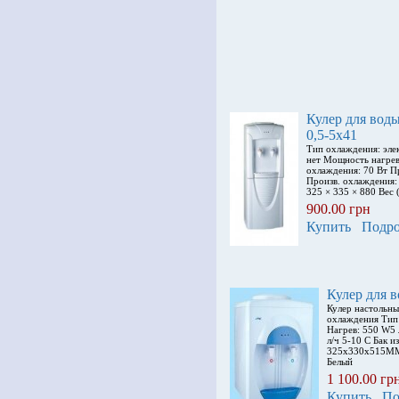
Кулер для во
0,5-5x41
Тип охлаждения: эле
нет Мощность нагре
охлаждения: 70 Вт Пр
Произв. охлаждения: 
325 × 335 × 880 Вес (
900.00 грн
Купить
Подро
Кулер для 
Кулер настольн
охлаждения Тип
Нагрев: 550 W5 
л/ч 5-10 С Бак 
325x330x515MM
Белый
1 100.00 гр
Купить
По