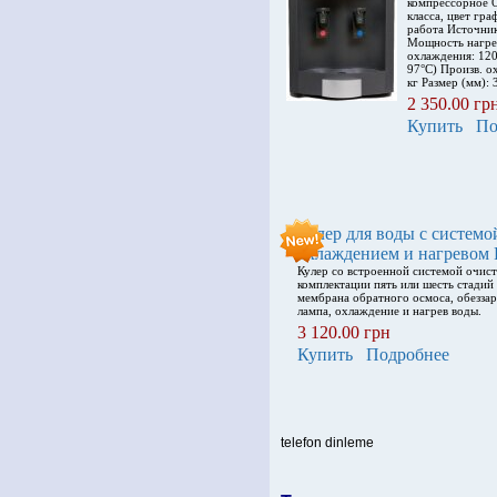
компрессорное 
класса, цвет гр
работа Источник
Мощность нагре
охлаждения: 120 
97°C) Произв. ох
кг Размер (мм):
2 350.00 гр
Купить
По
Кулер для воды с системо
охлаждением и нагревом 
Кулер со встроенной системой очист
комплектации пять или шесть стадий
мембрана обратного осмоса, обезза
лампа, охлаждение и нагрев воды.
3 120.00 грн
Купить
Подробнее
telefon dinleme