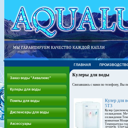
ГЛАВНАЯ
ПРОИЗВОДСТВ
Кулеры для воды
Заказ воды "Аквалюкс"
Связавшись с нами по телефону, Вы 
Кулеры для воды
Кулер для в
Помпы для воды
5T3
Кулер (диспенсе
Диспенсеры для воды
охлаждения. Мет
охлаждения Тем
комнатная Мощно
Аксессуары
Температура гор
Д*Ш*В: 320*340*