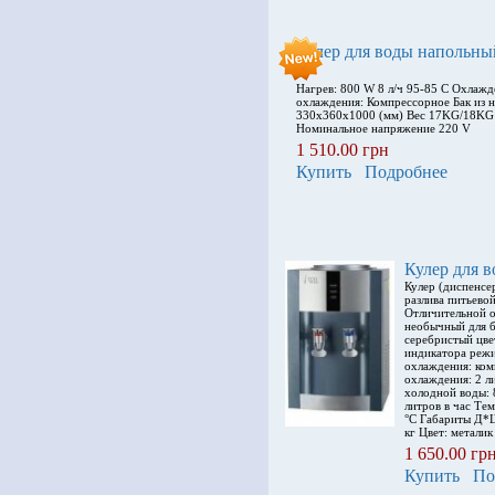
Кулер для воды напольны
S
Нагрев: 800 W 8 л/ч 95-85 С Охлажд
охлаждения: Компрессорное Бак из 
330x360x1000 (мм) Вес 17KG/18KG 
Номинальное напряжение 220 V
1 510.00 грн
Купить
Подробнее
Кулер для в
Кулер (диспенсе
разлива питьево
Отличительной о
необычный для 
серебристый цве
индикатора режи
охлаждения: ко
охлаждения: 2 л
холодной воды: 
литров в час Те
°С Габариты Д*
кг Цвет: металик
1 650.00 гр
Купить
По