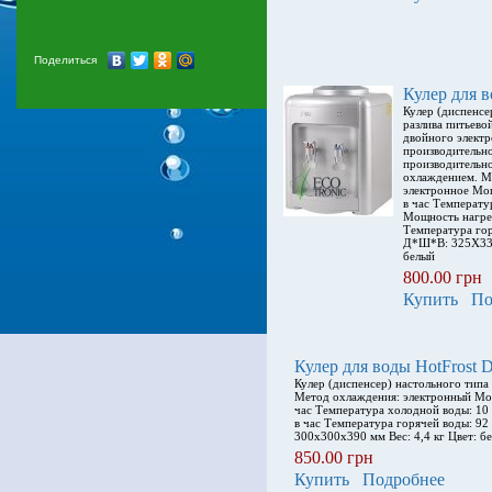
Поделиться
Кулер для в
Кулер (диспенсе
разлива питьево
двойного элект
производительно
производительн
охлаждением. М
электронное Мощ
в час Температу
Мощность нагрев
Температура гор
Д*Ш*В: 325X330
белый
800.00 грн
Купить
По
Кулер для воды HotFrost 
Кулер (диспенсер) настольного тип
Метод охлаждения: электронный Мощ
час Температура холодной воды: 10 
в час Температура горячей воды: 9
300x300x390 мм Вес: 4,4 кг Цвет: б
850.00 грн
Купить
Подробнее