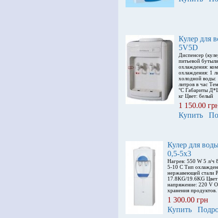
Кулер для
5V5D
Диспенсер (куле
питьевой бутыл
охлаждения: ко
охлаждения: 1 л
холодной воды: 
литров в час Те
°С Габариты Д*
кг Цвет: белый
1 150.00 гр
Купить
По
Кулер для во
0,5-5x3
Нагрев: 550 W 5 л/ч
5-10 С Тип охлажден
нержавеющей стали 
17.8KG/19.6KG Цвет
напряжение: 220 V 
хранения продуктов.
1 300.00 грн
Купить
Подро