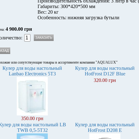
Производительность охлаждения: 3 литр в час 
Габариты: 300*420*500 мм
Вес: 20 кг
Особенность: нижняя загрузка бутыли
4 900.00 грн
на:
оличество:
хожие или сопутствующие товары в ассортименте компании "AQUALUX"
Кулер для воды настольный
Кулер для воды настольный
Lanbao Electronics 5T3
HotFrost D12F Blue
320.00 грн
350.00 грн
Кулер для воды настольный LB
Кулер для воды настольный
TWB 0,5-5Т32
HotFrost D208 E