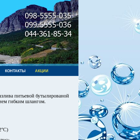
КОНТАКТЫ
АКЦИИ
разлива питьевой бутылированой
нием гибким шлангом.
2°С)