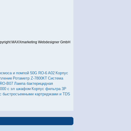
pyright MAXXmarketing Webdesigner GmbH
осмоса и помпой 50G RO-6 A02
Корпус
епление
Ротаметр Z-7800КТ
Система
 RO-B07
Лампа бактерицидная
 000 с эл шкафом
Корпус фильтра 3Р
 с быстpосъемными картриджами и TDS