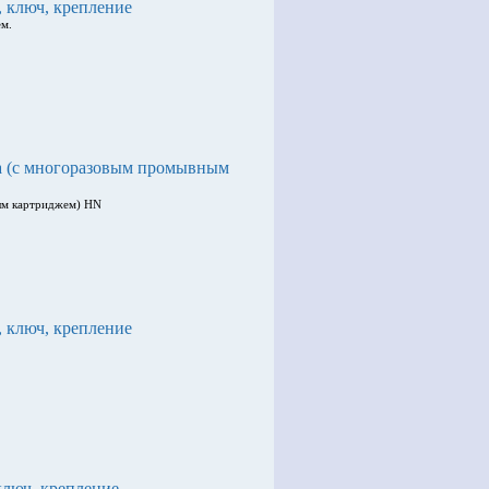
, ключ, крепление
ем.
а (с многоразовым промывным
ым картриджем) HN
, ключ, крепление
ключ, крепление