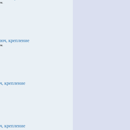
ем.
люч, крепление
ем.
ч, крепление
ч, крепление