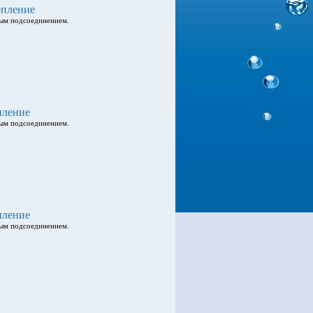
епление
мым подсоединением.
пление
мым подсоединением.
пление
мым подсоединением.