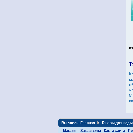
te
Т
К
м
о
у
5"
к
Вы здесь:
Главная
Товары для воды
Магазин
Заказ воды
Карта сайта
По