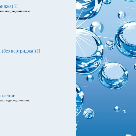
риджа) Н
вым подсоединением.
(без картриджа ) H
епление
мым подсоединением.