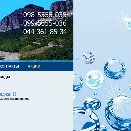
КОНТАКТЫ
АКЦИИ
 воды
риджа) Н
мым подсоединением.