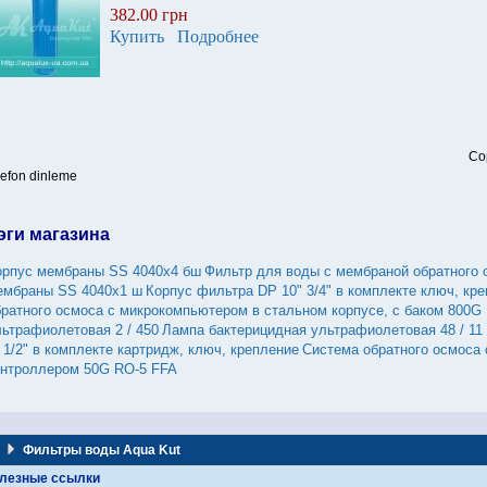
382.00 грн
Купить
Подробнее
Co
lefon dinleme
эги магазина
орпус мембраны SS 4040х4 бш
Фильтр для воды с мембраной обратного 
ембраны SS 4040х1 ш
Корпус фильтра DP 10" 3/4" в комплекте ключ, кр
братного осмоса с микрокомпьютером в стальном корпусе, с баком 800G
льтрафиолетовая 2 / 450
Лампа бактерицидная ультрафиолетовая 48 / 11
 1/2" в комплекте картридж, ключ, крепление
Система обратного осмоса
онтроллером 50G RO-5 FFA
Фильтры воды Aqua Kut
лезные ссылки