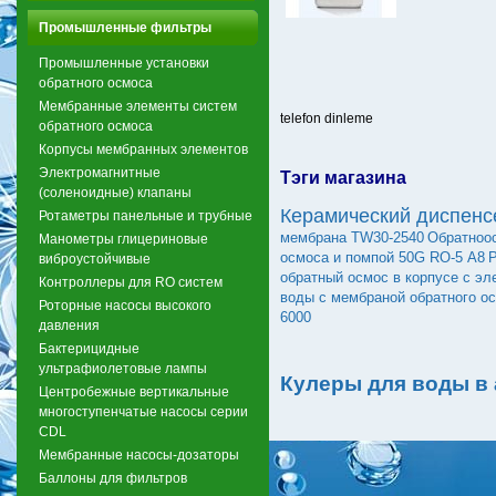
Промышленные фильтры
Промышленные установки
обратного осмоса
Мембранные элементы систем
telefon dinleme
обратного осмоса
Корпусы мембранных элементов
Электромагнитные
Тэги магазина
(соленоидные) клапаны
Керамический диспенс
Ротаметры панельные и трубные
мембрана TW30-2540
Обратноо
Манометры глицериновые
осмоса и помпой 50G RO-5 А8
Р
виброустойчивые
обратный осмос в корпусе с эл
Контроллеры для RO систем
воды с мембраной обратного о
Роторные насосы высокого
6000
давления
Бактерицидные
ультрафиолетовые лампы
Кулеры для воды в
Центробежные вертикальные
многоступенчатые насосы серии
CDL
Мембранные насосы-дозаторы
Баллоны для фильтров