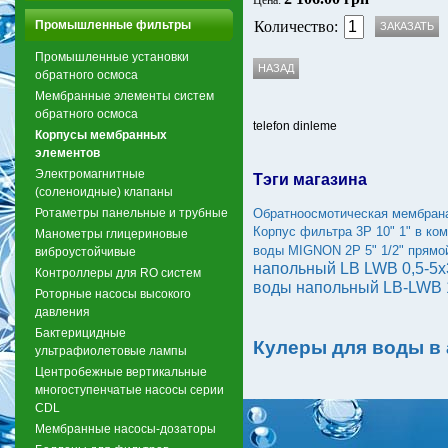
Цена:
Промышленные фильтры
Количество:
Промышленные установки
обратного осмоса
Мембранные элементы систем
обратного осмоса
telefon dinleme
Корпусы мембранных
элементов
Электромагнитные
Тэги магазина
(соленоидные) клапаны
Ротаметры панельные и трубные
Обратноосмотическая мембран
Корпус фильтра 3Р 10" 1" в ко
Манометры глицериновые
воды MIGNON 2P 5" 1/2" прямой
виброустойчивые
напольный LB LWB 0,5-5x
Контроллеры для RO систем
воды напольный LB-LWB 1
Роторные насосы высокого
давления
Бактерицидные
Кулеры для воды в
ультрафиолетовые лампы
Центробежные вертикальные
многоступенчатые насосы серии
CDL
Мембранные насосы-дозаторы