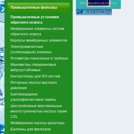
Промышленные фильтры
Промышленные установки
обратного осмоса
Мембранные элементы систем
обратного осмоса
Корпусы мембранных элементов
Электромагнитные
(соленоидные) клапаны
Ротаметры панельные и трубные
Манометры глицериновые
виброустойчивые
Контроллеры для RO систем
Роторные насосы высокого
давления
Бактерицидные
ультрафиолетовые лампы
Центробежные вертикальные
многоступенчатые насосы серии
CDL
Мембранные насосы-дозаторы
Баллоны для фильтров