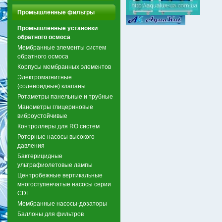
Промышленные фильтры
Промышленные установки
обратного осмоса
Мембранные элементы систем
обратного осмоса
Корпусы мембранных элементов
Электромагнитные
(соленоидные) клапаны
Ротаметры панельные и трубные
Манометры глицериновые
виброустойчивые
Контроллеры для RO систем
Роторные насосы высокого
давления
Бактерицидные
ультрафиолетовые лампы
Центробежные вертикальные
многоступенчатые насосы серии
CDL
Мембранные насосы-дозаторы
Баллоны для фильтров