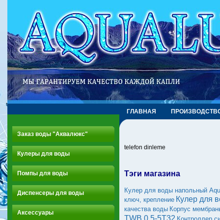
ГЛАВНАЯ
ПРОИЗВОДСТВ
Заказ воды "Аквалюкс"
telefon dinleme
Кулеры для воды
Тэги магазина
Помпы для воды
Кулер для воды напольный Aq
Диспенсеры для воды
Кулер для 
ключ, крепление
качества воды
Корпус мембран
Аксессуары
TWB 0,5-5Т32
Контроллер с