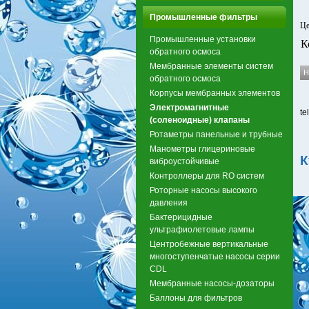
Промышленные фильтры
Це
Промышленные установки
К
обратного осмоса
Мембранные элементы систем
обратного осмоса
Корпусы мембранных элементов
Электромагнитные
te
(соленоидные) клапаны
Ротаметры панельные и трубные
Манометры глицериновые
К
виброустойчивые
Контроллеры для RO систем
Роторные насосы высокого
давления
Бактерицидные
ультрафиолетовые лампы
Центробежные вертикальные
многоступенчатые насосы серии
CDL
Мембранные насосы-дозаторы
Баллоны для фильтров