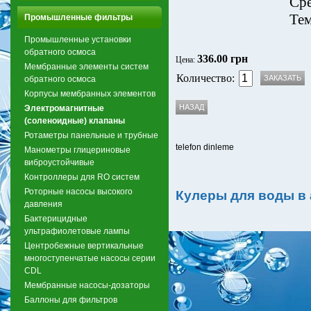
Сре
Тем
Промышленные фильтры
Промышленные установки
обратного осмоса
336.00 грн
Цена:
Мембранные элементы систем
Количество:
обратного осмоса
Корпусы мембранных элементов
Электромагнитные
(соленоидные) клапаны
Ротаметры панельные и трубные
telefon dinleme
Манометры глицериновые
виброустойчивые
Контроллеры для RO систем
Роторные насосы высокого
Кулеры для воды в
давления
Бактерицидные
ультрафиолетовые лампы
Центробежные вертикальные
многоступенчатые насосы серии
CDL
Мембранные насосы-дозаторы
Баллоны для фильтров