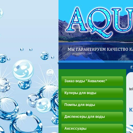
Заказ воды "Аквалюкс"
te
Кулеры для воды
Помпы для воды
К
Диспенсеры для воды
Аксессуары