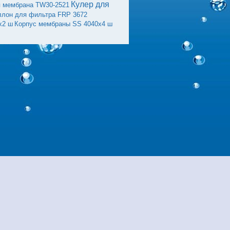
Кулер для
я мембрана TW30-2521
ллон для фильтра FRP 3672
х2 ш
Корпус мембраны SS 4040х4 ш