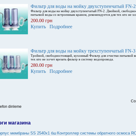
Фильтр для воды на мойку двухступенчатый FN-2
Фильтр для воды на мойку двухступенчатый FN-2. Двойной, свободно
питьевой воды со встроенным краном, рекомендуется для тех кто не хо
200.00 грн
Купить
Подробнее
Фильтр для воды на мойку трехступенчатый FN-3
Тройной, свободностоящий, кухонный Фильтр для очистки питьевой в
тех кто не хочет врезать фильтр в систему водопровода.
280.00 грн
Купить
Подробнее
Co
lefon dinleme
эги магазина
орпус мембраны SS 2540х1 бш
Контроллер системы обратного осмоса R