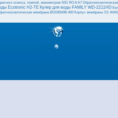
братного осмоса, помпой, манометром 50G RO-6 A7
Обратноосмотическа
оды Ecotronic H2-ТE
Кулер для воды FAMILY WD-2211HD
Ба
братноосмотическая мембрана BDX8040B-400
Корпус мембраны SS 4040