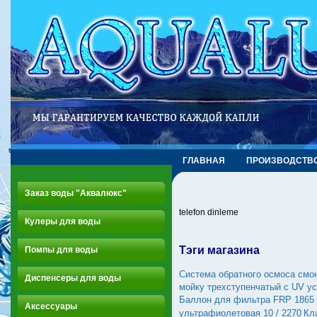
ГЛАВНАЯ
ПРОИЗВОДСТВ
Заказ воды "Аквалюкс"
telefon dinleme
Кулеры для воды
Тэги магазина
Помпы для воды
Система обратного осмоса смо
Диспенсеры для воды
мойку трехступенчатый c UV у
Баллон для фильтра FRP 1865
Аксессуары
ультрафиолетовая 10 / 2270
Кл