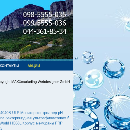
КОНТАКТЫ
АКЦИИ
pyright MAXXmarketing Webdesigner GmbH
X4040B-ULP
Монитор-контроллер рН.
па бактерицидная ультрафиолетовая 6
World HC68L
Корпус мембраны FRP
-3