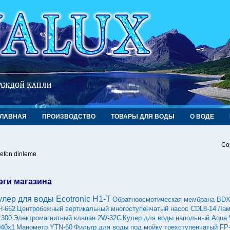
ГЛАВНАЯ
ПРОИЗВОДСТВО
ТОВАРЫ ДЛЯ ВОДЫ
О ВОДЕ
Co
lefon dinleme
эги магазина
улер для воды Ecotronic H1-T
Обратноосмотическая мембрана BD
H-662
Центробежный вертикальный многоступенчатый насос CDL8-14
Лам
1300
Электромагнитный клапан 2W-32C
Кулер для воды напольный Aqua 
040х1
Манометр YTN-60
Фильтр для воды под мойку трехступенчатый FP