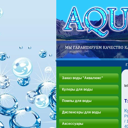
Заказ воды "Аквалюкс"
te
Кулеры для воды
Т
Помпы для воды
К
Диспенсеры для воды
P
/ 
Аксессуары
4