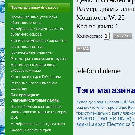
Цена:
Размер, диам х длин
Промышленные фильтры
Мощность W: 25
Промышленные установки
обратного осмоса
Кол-во ламп: 1
Мембранные элементы систем
обратного осмоса
Количество:
Корпусы мембранных элементов
Электромагнитные
(соленоидные) клапаны
Ротаметры панельные и трубные
Манометры глицериновые
telefon dinleme
виброустойчивые
Контроллеры для RO систем
Роторные насосы высокого
Тэги магазин
давления
Бактерицидные
ультрафиолетовые лампы
Кулер для воды напольный Aqu
Центробежные вертикальные
комплекте ключ, крепление
Кон
многоступенчатые насосы серии
трехступенчатый с капиллярно
CDL
(PU891C1-W1-PR-BN-R)
К
Мембранные насосы-дозаторы
воды Lanbao Electronics 
Баллоны для фильтров