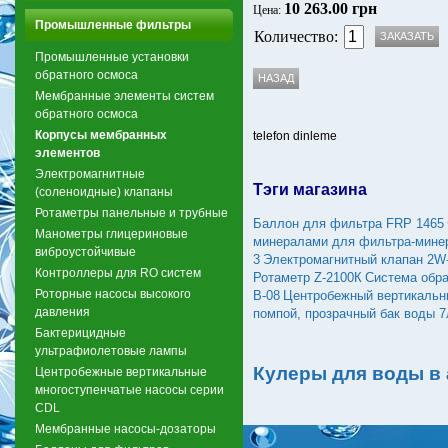
10 263.00 грн
Цена:
Промышленные фильтры
Количество:
Промышленные установки
обратного осмоса
Мембранные элементы систем
обратного осмоса
Корпусы мембранных
telefon dinleme
элементов
Электромагнитные
Тэги магазина
(соленоидные) клапаны
Ротаметры панельные и трубные
Баллон для фильтра FRP 1465
Манометры глицериновые
минералами для фильтра-мине
виброустойчивые
3
Электромагнитный клапан 2W
Контроллеры для RO систем
Ротаметр Z-2100К
Система обра
Роторные насосы высокого
B-08
Центробежный вертикальн
давления
помпой, прозрачный бак воды 
Бактерицидные
ультрафиолетовые лампы
Кулеры для воды в
Центробежные вертикальные
многоступенчатые насосы серии
CDL
Мембранные насосы-дозаторы