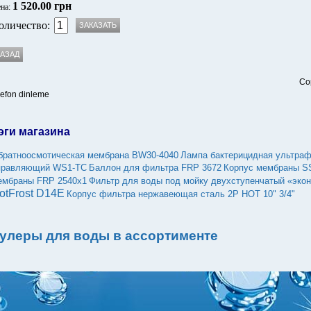
1 520.00 грн
на:
оличество:
Co
lefon dinleme
эги магазина
братноосмотическая мембрана BW30-4040
Лампа бактерицидная ультраф
правляющий WS1-TC
Баллон для фильтра FRP 3672
Корпус мембраны S
ембраны FRP 2540х1
Фильтр для воды под мойку двухступенчатый «эко
otFrost D14E
Корпус фильтра нержавеющая сталь 2Р HOT 10" 3/4"
улеры для воды в ассортименте