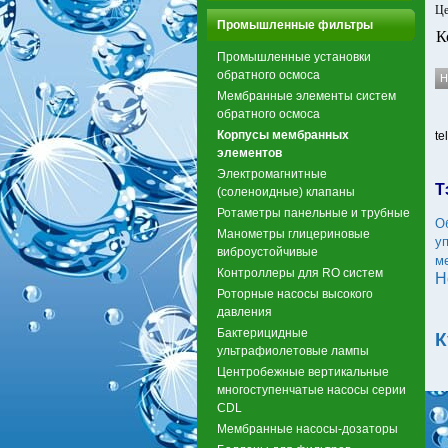
Це
Промышленные фильтры
К
Промышленные установки
обратного осмоса
Мембранные элементы систем
обратного осмоса
Корпусы мембранных
te
элементов
Электромагнитные
Т
(соленоидные) клапаны
Ротаметры панельные и трубные
О
Манометры глицериновые
у
виброустойчивые
м
Контроллеры для RO систем
H
Роторные насосы высокого
давления
Бактерицидные
К
ультрафиолетовые лампы
Центробежные вертикальные
многоступенчатые насосы серии
CDL
Мембранные насосы-дозаторы