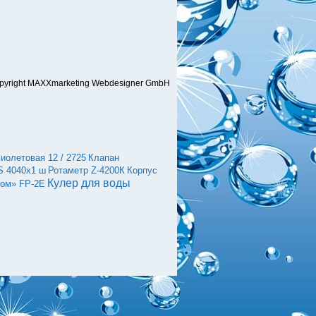
pyright MAXXmarketing Webdesigner GmbH
иолетовая 12 / 2725
Клапан
S 4040х1 ш
Ротаметр Z-4200К
Корпус
Кулер для воды
ном» FP-2E