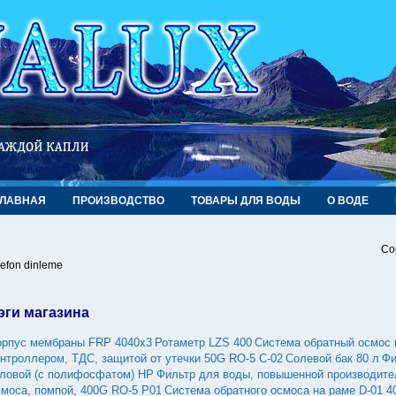
ГЛАВНАЯ
ПРОИЗВОДСТВО
ТОВАРЫ ДЛЯ ВОДЫ
О ВОДЕ
Co
lefon dinleme
эги магазина
орпус мембраны FRP 4040х3
Ротаметр LZS 400
Система обратный осмос 
онтроллером, ТДС, защитой от утечки 50G RO-5 С-02
Солевой бак 80 л
Фи
гловой (с полифосфатом) НP
Фильтр для воды, повышенной производите
смоса, помпой, 400G RO-5 P01
Система обратного осмоса на раме D-01 4