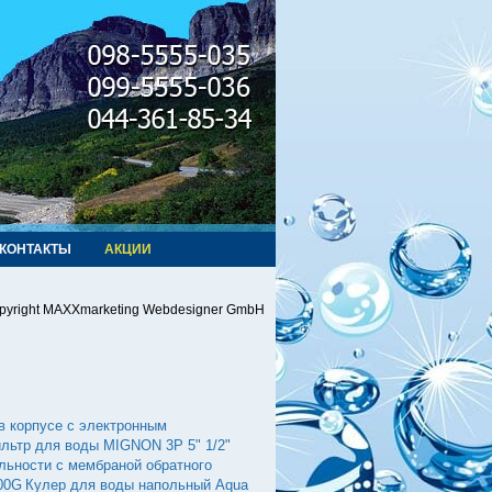
КОНТАКТЫ
АКЦИИ
pyright MAXXmarketing Webdesigner GmbH
в корпусе с электронным
льтр для воды MIGNON 3P 5" 1/2"
льности с мембраной обратного
00G
Кулер для воды напольный Aqua