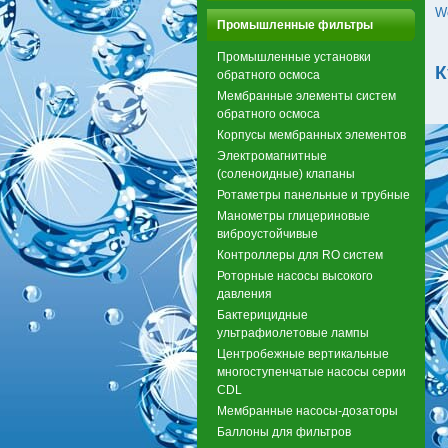
W
Промышленные фильтры
Промышленные установки
К
обратного осмоса
Мембранные элементы систем
обратного осмоса
Корпусы мембранных элементов
Электромагнитные
(соленоидные) клапаны
Ротаметры панельные и трубные
Манометры глицериновые
виброустойчивые
Контроллеры для RO систем
Роторные насосы высокого
давления
Бактерицидные
ультрафиолетовые лампы
Центробежные вертикальные
многоступенчатые насосы серии
CDL
Мембранные насосы-дозаторы
Баллоны для фильтров