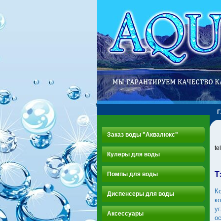
Заказ воды "Аквалюкс"
te
Кулеры для воды
Т
Помпы для воды
К
Диспенсеры для воды
к
у
Аксессуары
о