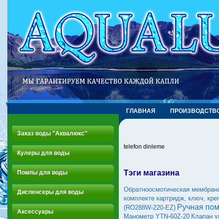
ГЛАВНАЯ
ПРОИЗВОДСТВ
Заказ воды "Аквалюкс"
telefon dinleme
Кулеры для воды
Тэги магазина
Помпы для воды
Обратноосмотическая мембран
Диспенсеры для воды
комплекте картридж, ключ, кре
Ручная пом
(RO288W-220-EZ)
Аксессуары
Манометр YTN-60Z-20
Клапан 