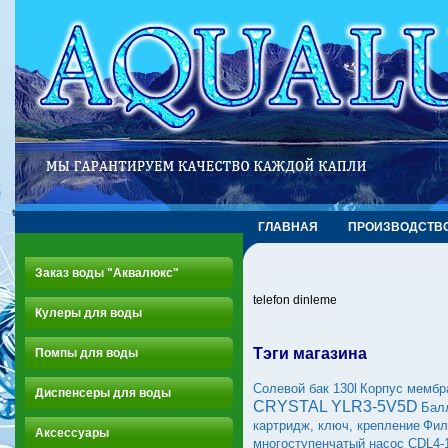
ГЛАВНАЯ
ПРОИЗВОДСТВ
Заказ воды "Аквалюкс"
telefon dinleme
Кулеры для воды
Тэги магазина
Помпы для воды
Солевой бак 130l
Корпус мембр
Диспенсеры для воды
CRYSTAL YLR3-5V5D
Бал
картридж, ключ, крепление
Фил
Аксессуары
многоступенчатый насос CDL4-