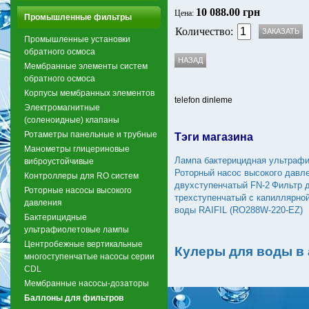
10 088.00 грн
Цена:
Промышленные фильтры
Количество:
Промышленные установки
обратного осмоса
Мембранные элементы систем
обратного осмоса
Корпусы мембранных элементов
telefon dinleme
Электромагнитные
(соленоидные) клапаны
Ротаметры панельные и трубные
Тэги магазина
Манометры глицериновые
Лампа бактерицидная ультрафи
виброустойчивые
Роторный насос высокого давл
Контроллеры для RO систем
двухступенчатый FN-2
Фильтр 
Роторные насосы высокого
трехступенчатый с капиллярно
давления
воды RAIFIL (RO288W-220-EZ)
Бактерицидные
ультрафиолетовые лампы
Центробежные вертикальные
Кулеры для воды в
многоступенчатые насосы серии
CDL
Мембранные насосы-дозаторы
Баллоны для фильтров