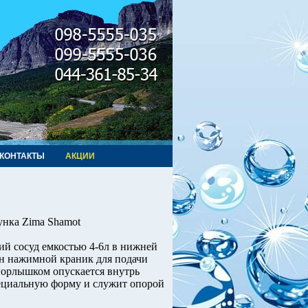
КОНТАКТЫ
АКЦИИ
унка Zima Shamot
ий сосуд емкостью 4-6л в нижней
ен нажимной краник для подачи
 горлышком опускается внутрь
пециальную форму и служит опорой